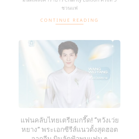
ชวนแฟ
CONTINUE READING
แฟนคลับไทยเตรียมกรี๊ด! “หวังเว่ย
หยาง” พระเอกซีรีส์แนวตั้งสุดฮอต
จากจีน บินลัดฟ้าพบแฟน ๆ