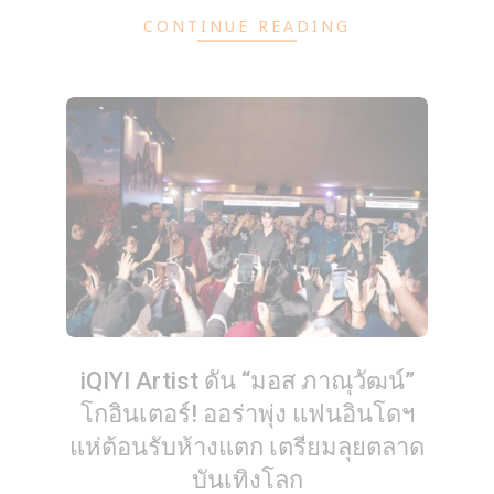
CONTINUE READING
iQIYI Artist ดัน “มอส ภาณุวัฒน์”
โกอินเตอร์! ออร่าพุ่ง แฟนอินโดฯ
แห่ต้อนรับห้างแตก เตรียมลุยตลาด
บันเทิงโลก