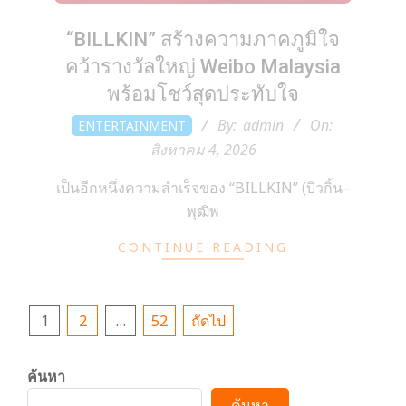
“BILLKIN” สร้างความภาคภูมิใจ
คว้ารางวัลใหญ่ Weibo Malaysia
พร้อมโชว์สุดประทับใจ
2026-
By:
admin
On:
ENTERTAINMENT
08-
สิงหาคม 4, 2026
04
เป็นอีกหนึ่งความสำเร็จของ “BILLKIN” (บิวกิ้น–
พุฒิพ
CONTINUE READING
Posts
1
2
…
52
ถัดไป
pagination
ค้นหา
ค้นหา