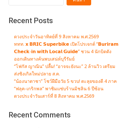
Recent Posts
ดวงประจำวันอาทิตย์ที่ 9 สิงหาคม พ.ศ.2569
ททท. 𝘅 𝗕𝗥𝗜𝗖 𝗦𝘂𝗽𝗲𝗿𝗯𝗶𝗸𝗲 เปิดโปรเจกต์ “𝗕𝘂𝗿𝗶𝗿𝗮𝗺
𝗖𝗵𝗲𝗰𝗸-𝗶𝗻 𝘄𝗶𝘁𝗵 𝗟𝗼𝗰𝗮𝗹 𝗚𝘂𝗶𝗱𝗲” ชวน 4 นักบิดดัง
ออกเดินทางค้นพบเสน่ห์บุรีรัมย์
“โฟกัส ญาณิน” ปลื้ม! “อาจจะยังนะ” 2 ล้านวิว เตรียม
ส่งซิงเกิลใหม่ปลาย ส.ค.
“น้องนาตาชา” โชว์ฝีมือวัย 5 ขวบ! ตะลุยของดี 4 ภาค
“ฟลุค-เกริกพล” พาชิมแซ่บร้านมิชลิน 6 ปีซ้อน
ดวงประจำวันเสาร์ที่ 8 สิงหาคม พ.ศ.2569
Recent Comments