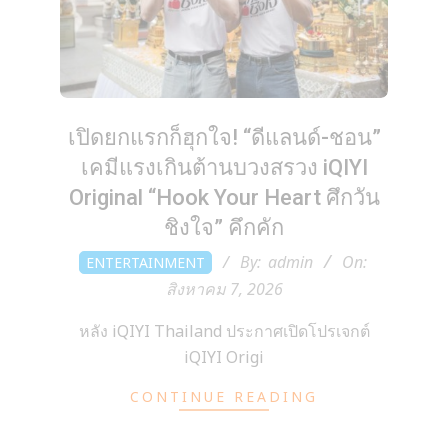
เปิดยกแรกก็ฮุกใจ! “ดีแลนด์-ชอน”
เคมีแรงเกินต้านบวงสรวง iQIYI
Original “Hook Your Heart ศึกวัน
ชิงใจ” คึกคัก
2026-
By:
admin
On:
ENTERTAINMENT
08-
สิงหาคม 7, 2026
07
หลัง iQIYI Thailand ประกาศเปิดโปรเจกต์
iQIYI Origi
CONTINUE READING