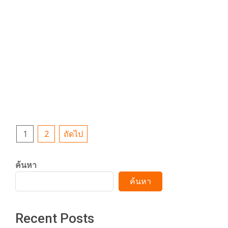
สวีเดน-ไทย พิเศษเฉพาะที่อิเกีย
สุขุมวิทเท่านั้น
2024-
By:
admin
On:
กรกฎาคม
LIFESTYLE
07-
18, 2024
18
กรุงเทพฯ, 15 กรกฎาคม 2567 – อิเกีย
CONTINUE READING
Posts
1
2
ถัดไป
pagination
ค้นหา
ค้นหา
Recent Posts