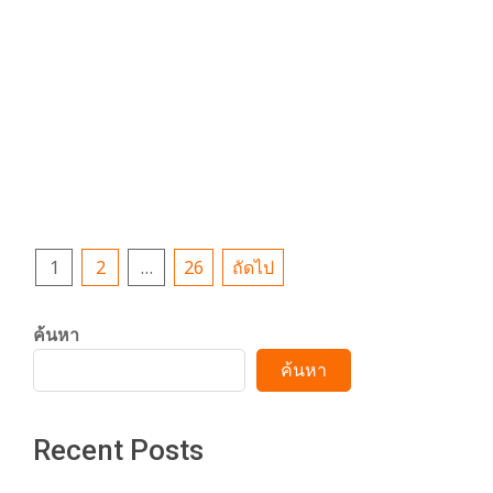
2026-
By:
admin
On:
กรกฎาคม 29,
MOVIE
07-
2026
29
เมเจอร์ ซีนีเพล็กซ์ กรุ้ป ผนึก CJ 4DPLEX เขย่าวง
กา
CONTINUE READING
Posts
1
2
…
26
ถัดไป
pagination
ค้นหา
ค้นหา
Recent Posts