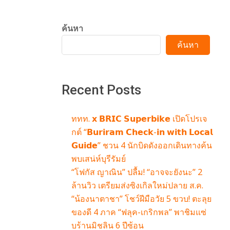
ค้นหา
ค้นหา
Recent Posts
ททท. 𝘅 𝗕𝗥𝗜𝗖 𝗦𝘂𝗽𝗲𝗿𝗯𝗶𝗸𝗲 เปิดโปรเจ
กต์ “𝗕𝘂𝗿𝗶𝗿𝗮𝗺 𝗖𝗵𝗲𝗰𝗸-𝗶𝗻 𝘄𝗶𝘁𝗵 𝗟𝗼𝗰𝗮𝗹
𝗚𝘂𝗶𝗱𝗲” ชวน 4 นักบิดดังออกเดินทางค้น
พบเสน่ห์บุรีรัมย์
“โฟกัส ญาณิน” ปลื้ม! “อาจจะยังนะ” 2
ล้านวิว เตรียมส่งซิงเกิลใหม่ปลาย ส.ค.
“น้องนาตาชา” โชว์ฝีมือวัย 5 ขวบ! ตะลุย
ของดี 4 ภาค “ฟลุค-เกริกพล” พาชิมแซ่
บร้านมิชลิน 6 ปีซ้อน