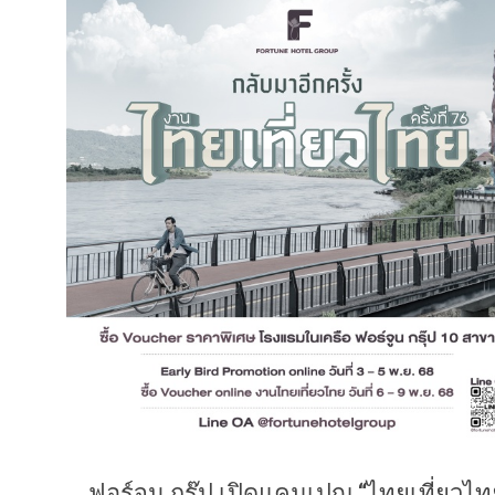
ฟอร์จูน กรุ๊ป เปิดแคมเปญ “ไทยเที่ยวไท