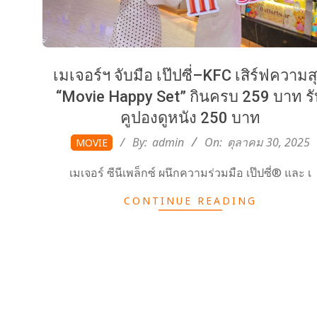
เมเจอร์ฯ จับมือ เป๊ปซี่–KFC เสิร์ฟความส
“Movie Happy Set” กินครบ 259 บาท รั
คูปองดูหนัง 250 บาท
2025-
By:
admin
On:
ตุลาคม 30, 2025
MOVIE
10-
เมเจอร์ ซีนีเพล็กซ์ ผนึกความร่วมมือ เป๊ปซี่® และ เ
30
CONTINUE READING