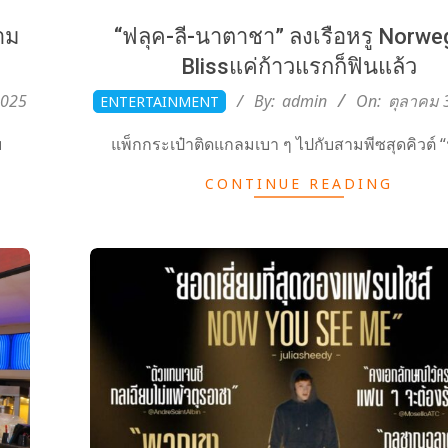
วาม
“ฟลุค-ลี-นาตาชา” ลงเรือหรู Norwe
Blissแค่ก้าวแรกก็ฟินแล้ว
2025-
2025
By:
admin
On:
ตุลาคม 
ENTERTAINMENT
10-
บ
แพ็กกระเป๋าติดแกลมเบา ๆ ไปกับสามพีซสุดคิวต์ 
30
CONTINUE READING