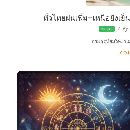
c
ทั่วไทยฝนเพิ่ม–เหนือยังเย็
o
2025-
By:
NEWS
10-
กรมอุตุนิยมวิทยาเ
31
m
CO