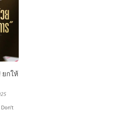
 ยกให้
025
 Don’t