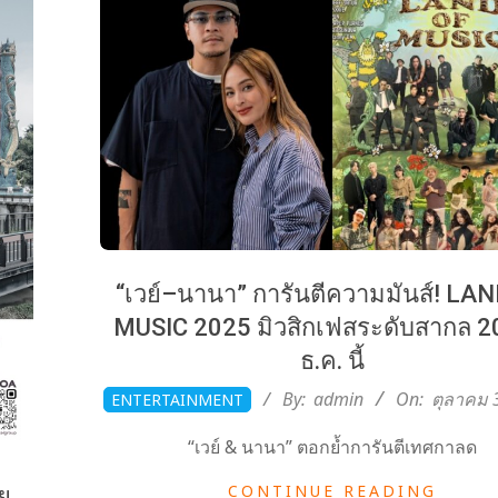
“เวย์–นานา” การันตีความมันส์! LA
MUSIC 2025 มิวสิกเฟสระดับสากล 
ธ.ค. นี้
2025-
By:
admin
On:
ตุลาคม 
ENTERTAINMENT
10-
“เวย์ & นานา” ตอกย้ำการันตีเทศกาลด
30
CONTINUE READING
ย