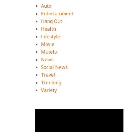
Auto
Entertainment
Hang Out
Health
Lifestyle
Movie
Mutelu
News
Social News
Travel
Trending
Variety
หกรณ์
ตัว
ระดับ
เล่น
ไฟล์