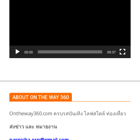
เล่น
ไฟล์
วิดีโอ
00:00
09:37
ABOUT ON THE WAY 360
Ontheway360.com ครบรสบันเทิง ไลฟสไตล์ ท่องเที่ยว
ส่งข่าว และ หมายงาน
parnicha.orn@gmail.com