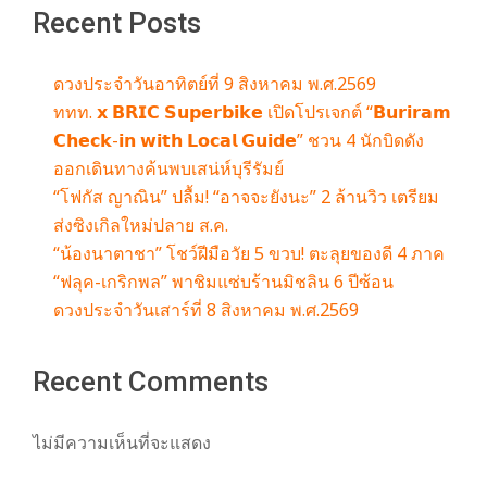
Recent Posts
ดวงประจำวันอาทิตย์ที่ 9 สิงหาคม พ.ศ.2569
ททท. 𝘅 𝗕𝗥𝗜𝗖 𝗦𝘂𝗽𝗲𝗿𝗯𝗶𝗸𝗲 เปิดโปรเจกต์ “𝗕𝘂𝗿𝗶𝗿𝗮𝗺
𝗖𝗵𝗲𝗰𝗸-𝗶𝗻 𝘄𝗶𝘁𝗵 𝗟𝗼𝗰𝗮𝗹 𝗚𝘂𝗶𝗱𝗲” ชวน 4 นักบิดดัง
ออกเดินทางค้นพบเสน่ห์บุรีรัมย์
“โฟกัส ญาณิน” ปลื้ม! “อาจจะยังนะ” 2 ล้านวิว เตรียม
ส่งซิงเกิลใหม่ปลาย ส.ค.
“น้องนาตาชา” โชว์ฝีมือวัย 5 ขวบ! ตะลุยของดี 4 ภาค
“ฟลุค-เกริกพล” พาชิมแซ่บร้านมิชลิน 6 ปีซ้อน
ดวงประจำวันเสาร์ที่ 8 สิงหาคม พ.ศ.2569
Recent Comments
ไม่มีความเห็นที่จะแสดง