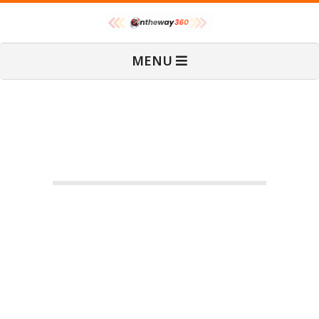
Skip
O
to
content
Primary
MENU
Navigation
n
Menu
T
h
e
W
a