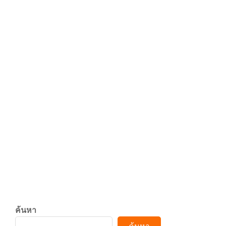
y
3
ระวังทุกการสุ่ม! “Ghost
Board กล่องผีสุ่มวิญญาณ”
6
เขย่าขวัญ 12 มีนาคมนี้
2026-
0
By:
admin
On:
มกราคม 8,
MOVIE
01-
2026
08
.
ระวัง! ทุกการ ‘สุ่ม’ มี ‘ชีวิต&#
CONTINUE READING
c
o
ค้นหา