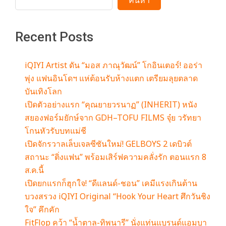
m
ค้นหา
Recent Posts
iQIYI Artist ดัน “มอส ภาณุวัฒน์” โกอินเตอร์! ออร่า
พุ่ง แฟนอินโดฯ แห่ต้อนรับห้างแตก เตรียมลุยตลาด
บันเทิงโลก
เปิดตัวอย่างแรก “คุณยายวรนาฏ” (INHERIT) หนัง
สยองฟอร์มยักษ์จาก GDH–TOFU FILMS จุ๋ย วรัทยา
โกนหัวรับบทแม่ชี
เปิดจักรวาลเล็บเจลซีซันใหม่! GELBOYS 2 เดบิวต์
สถานะ “ติ่งแฟน” พร้อมเสิร์ฟความคลั่งรัก ตอนแรก 8
ส.ค.นี้
เปิดยกแรกก็ฮุกใจ! “ดีแลนด์-ชอน” เคมีแรงเกินต้าน
บวงสรวง iQIYI Original “Hook Your Heart ศึกวันชิง
ใจ” คึกคัก
FitFlop คว้า “น้ำตาล-ทิพนารี” นั่งแท่นแบรนด์แอมบา