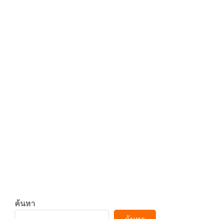
y
3
ระวังทุกการสุ่ม! “Ghost
Board กล่องผีสุ่มวิญญาณ”
6
เขย่าขวัญ 12 มีนาคมนี้
2026-
0
By:
admin
On:
มกราคม 8,
MOVIE
01-
2026
08
.
ระวัง! ทุกการ ‘สุ่ม’ มี ‘ชีวิต&#
CONTINUE READING
c
o
ค้นหา