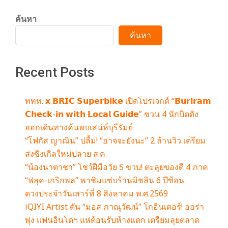
m
ค้นหา
ค้นหา
Recent Posts
ททท. 𝘅 𝗕𝗥𝗜𝗖 𝗦𝘂𝗽𝗲𝗿𝗯𝗶𝗸𝗲 เปิดโปรเจกต์ “𝗕𝘂𝗿𝗶𝗿𝗮𝗺
𝗖𝗵𝗲𝗰𝗸-𝗶𝗻 𝘄𝗶𝘁𝗵 𝗟𝗼𝗰𝗮𝗹 𝗚𝘂𝗶𝗱𝗲” ชวน 4 นักบิดดัง
ออกเดินทางค้นพบเสน่ห์บุรีรัมย์
“โฟกัส ญาณิน” ปลื้ม! “อาจจะยังนะ” 2 ล้านวิว เตรียม
ส่งซิงเกิลใหม่ปลาย ส.ค.
“น้องนาตาชา” โชว์ฝีมือวัย 5 ขวบ! ตะลุยของดี 4 ภาค
“ฟลุค-เกริกพล” พาชิมแซ่บร้านมิชลิน 6 ปีซ้อน
ดวงประจำวันเสาร์ที่ 8 สิงหาคม พ.ศ.2569
iQIYI Artist ดัน “มอส ภาณุวัฒน์” โกอินเตอร์! ออร่า
พุ่ง แฟนอินโดฯ แห่ต้อนรับห้างแตก เตรียมลุยตลาด