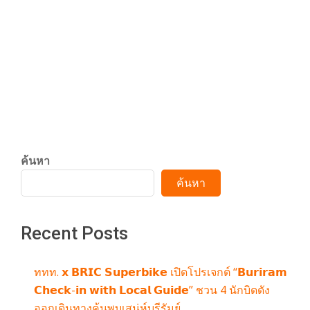
07-
y
27, 2023
27
Dolor Metus justo adipiscing blandit
3
Hymenaeos ele
CONTINUE READING
6
0
ค้นหา
.
ค้นหา
c
Recent Posts
o
ททท. 𝘅 𝗕𝗥𝗜𝗖 𝗦𝘂𝗽𝗲𝗿𝗯𝗶𝗸𝗲 เปิดโปรเจกต์ “𝗕𝘂𝗿𝗶𝗿𝗮𝗺
𝗖𝗵𝗲𝗰𝗸-𝗶𝗻 𝘄𝗶𝘁𝗵 𝗟𝗼𝗰𝗮𝗹 𝗚𝘂𝗶𝗱𝗲” ชวน 4 นักบิดดัง
ออกเดินทางค้นพบเสน่ห์บุรีรัมย์