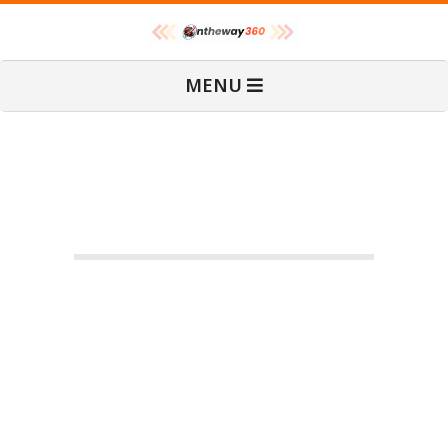
Skip
O
to
content
Primary
MENU
Navigation
n
Menu
T
h
e
Boxing and kickboxing
W
classes attract fitness
enthusiasts for stress relief
a
2023-
By:
admin
On:
กรกฎาคม
LIFESTYLE