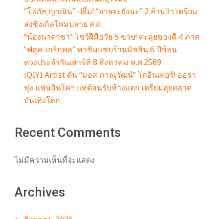
m
“โฟกัส ญาณิน” ปลื้ม! “อาจจะยังนะ” 2 ล้านวิว เตรียม
ส่งซิงเกิลใหม่ปลาย ส.ค.
“น้องนาตาชา” โชว์ฝีมือวัย 5 ขวบ! ตะลุยของดี 4 ภาค
“ฟลุค-เกริกพล” พาชิมแซ่บร้านมิชลิน 6 ปีซ้อน
ดวงประจำวันเสาร์ที่ 8 สิงหาคม พ.ศ.2569
iQIYI Artist ดัน “มอส ภาณุวัฒน์” โกอินเตอร์! ออร่า
พุ่ง แฟนอินโดฯ แห่ต้อนรับห้างแตก เตรียมลุยตลาด
บันเทิงโลก
Recent Comments
ไม่มีความเห็นที่จะแสดง
Archives