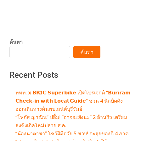
CONTINUE READING
ค้นหา
ค้นหา
Recent Posts
ททท. 𝘅 𝗕𝗥𝗜𝗖 𝗦𝘂𝗽𝗲𝗿𝗯𝗶𝗸𝗲 เปิดโปรเจกต์ “𝗕𝘂𝗿𝗶𝗿𝗮𝗺
𝗖𝗵𝗲𝗰𝗸-𝗶𝗻 𝘄𝗶𝘁𝗵 𝗟𝗼𝗰𝗮𝗹 𝗚𝘂𝗶𝗱𝗲” ชวน 4 นักบิดดัง
ออกเดินทางค้นพบเสน่ห์บุรีรัมย์
“โฟกัส ญาณิน” ปลื้ม! “อาจจะยังนะ” 2 ล้านวิว เตรียม
ส่งซิงเกิลใหม่ปลาย ส.ค.
“น้องนาตาชา” โชว์ฝีมือวัย 5 ขวบ! ตะลุยของดี 4 ภาค