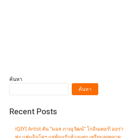
2023-
y
By:
admin
On:
กรกฎาคม 26,
NEWS
07-
2023
26
3
Ultricies Mattis Erat Viverra Consequat
Erat purus
6
CONTINUE READING
0
.
ค้นหา
ค้นหา
c
Recent Posts
o
iQIYI Artist ดัน “มอส ภาณุวัฒน์” โกอินเตอร์! ออร่า
พุ่ง แฟนอินโดฯ แห่ต้อนรับห้างแตก เตรียมลุยตลาด