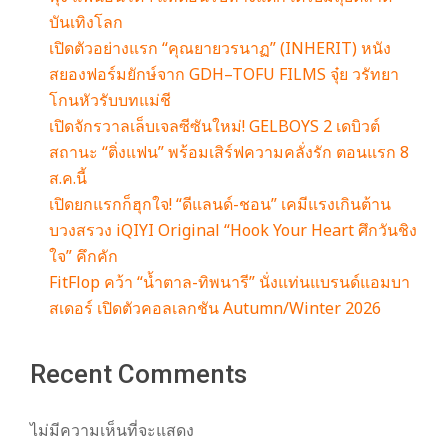
m
บันเทิงโลก
เปิดตัวอย่างแรก “คุณยายวรนาฏ” (INHERIT) หนัง
สยองฟอร์มยักษ์จาก GDH–TOFU FILMS จุ๋ย วรัทยา
โกนหัวรับบทแม่ชี
เปิดจักรวาลเล็บเจลซีซันใหม่! GELBOYS 2 เดบิวต์
สถานะ “ติ่งแฟน” พร้อมเสิร์ฟความคลั่งรัก ตอนแรก 8
ส.ค.นี้
เปิดยกแรกก็ฮุกใจ! “ดีแลนด์-ชอน” เคมีแรงเกินต้าน
บวงสรวง iQIYI Original “Hook Your Heart ศึกวันชิง
ใจ” คึกคัก
FitFlop คว้า “น้ำตาล-ทิพนารี” นั่งแท่นแบรนด์แอมบา
สเดอร์ เปิดตัวคอลเลกชัน Autumn/Winter 2026
Recent Comments
ไม่มีความเห็นที่จะแสดง