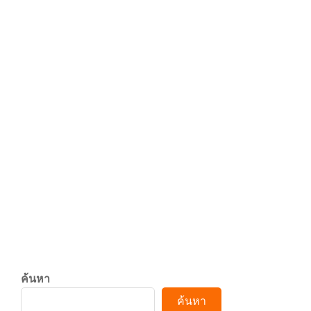
m
The Woman King movie review:
Viola Davis impresses as brave
warrior general in historical
action film
2023-
By:
admin
On:
กรกฎาคม 27,
MOVIE
07-
2023
27
Dolor Metus justo adipiscing blandit
Hymenaeos ele
CONTINUE READING
ค้นหา
ค้นหา