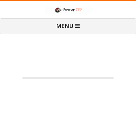
Skip
O
to
content
Primary
MENU
Navigation
n
Menu
T
h
e
Exploring Nature: Top 6
W
Best Places for Trekking In
India
a
2023-
By:
admin
On:
กรกฎาคม 27,
TRAVEL