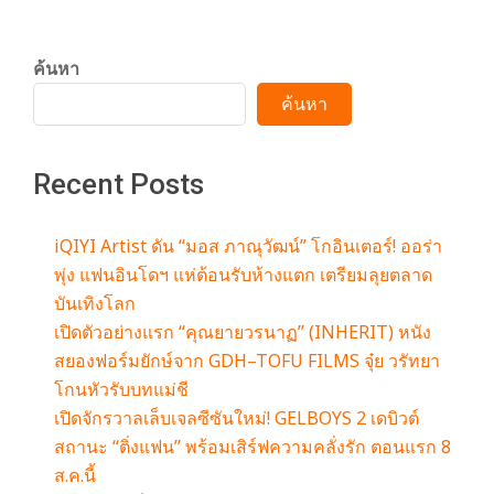
m
ค้นหา
ค้นหา
Recent Posts
iQIYI Artist ดัน “มอส ภาณุวัฒน์” โกอินเตอร์! ออร่า
พุ่ง แฟนอินโดฯ แห่ต้อนรับห้างแตก เตรียมลุยตลาด
บันเทิงโลก
เปิดตัวอย่างแรก “คุณยายวรนาฏ” (INHERIT) หนัง
สยองฟอร์มยักษ์จาก GDH–TOFU FILMS จุ๋ย วรัทยา
โกนหัวรับบทแม่ชี
เปิดจักรวาลเล็บเจลซีซันใหม่! GELBOYS 2 เดบิวต์
สถานะ “ติ่งแฟน” พร้อมเสิร์ฟความคลั่งรัก ตอนแรก 8
ส.ค.นี้