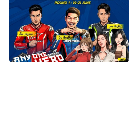
y
3
6
0
ฮาลั่นแทร็ก! 𝗡𝗘𝗫𝗭𝗧𝗘𝗥 𝗕𝗥𝗜𝗖 𝗦𝘂𝗽𝗲𝗿𝗯𝗶𝗸𝗲
.
สนามเปิดฤดูกาล ดึง “ตั๊ก บริบูรณ์, บอล-นุ้ย เชิญ
ยิ้ม” ป่วนพิตวอล์ค ชวนเชียร์ กระทบไหล่นักบิด
c
21 มิ.ย.นี้
o