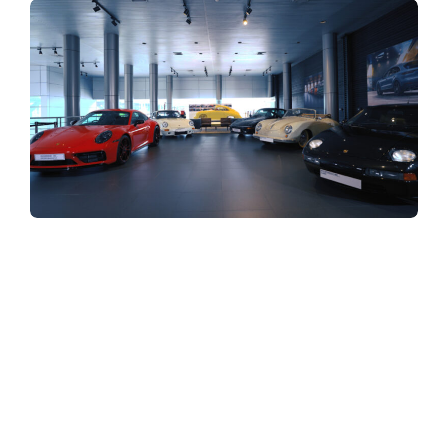
y
3
6
0
.
ปอร์เช่ ประเทศไทย โดย เอเอเอส กรุ๊ป ผู้นำเข้า
และตัวแทนจำหน่ายรถยนต์ปอร์เช่อย่างเป็น
ทางการแต่เพียงผู้เดียวในประเทศไทย นำโดย
c
คุณปีเตอร์ โรห์เวอร์ กรรมการผู้จัดการ ปอร์เช่
ประเทศไทย โดย เอเอเอส กรุ๊ป ที่มาต้อนรับคุณอ
o
เล็กซานเดอร์ ฟาบิก ผู้เชี่ยวชาญด้านรถคลาสสิก
จากปอร์เช่ เยอรมนี เพื่อร่วมย้อนรอย
ประวัติศาสตร์ พร้อมพูดคุยถึงความหลงใหลใน