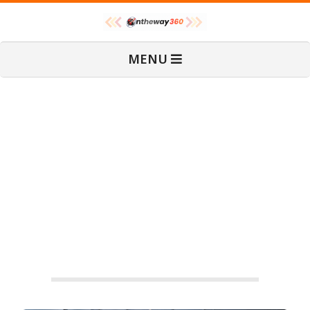
Skip
O
to
content
Primary
MENU
Navigation
n
Menu
T
ถอดบทสัมภาษณ์คุณอเล็กซาน
เดอร์ ฟาบิก และคุณปีเตอร์ โรห์
h
เวอร์ ผู้เชี่ยวชาญ ที่มอบ
ประสบการณ์ความหลงใหลใน
e
รถคลาสสิก
W
AUTO
a