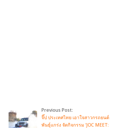
รับชมวีดีโอบทสัมภาษณ์ได้ที่
2024-
05-
02
By:
admin
On:
พฤษภาคม 2, 2024
Tagged:
No Tags
With:
0 Comments
Previous Post:
จี๊ป ประเทศไทย เอาใจสาวกรถยนต์
พันธุ์แกร่ง จัดกิจกรรม ‘JOC MEET: