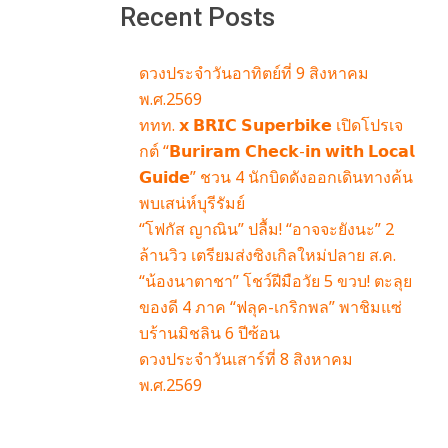
Recent Posts
ดวงประจำวันอาทิตย์ที่ 9 สิงหาคม
พ.ศ.2569
ททท. 𝘅 𝗕𝗥𝗜𝗖 𝗦𝘂𝗽𝗲𝗿𝗯𝗶𝗸𝗲 เปิดโปรเจ
กต์ “𝗕𝘂𝗿𝗶𝗿𝗮𝗺 𝗖𝗵𝗲𝗰𝗸-𝗶𝗻 𝘄𝗶𝘁𝗵 𝗟𝗼𝗰𝗮𝗹
𝗚𝘂𝗶𝗱𝗲” ชวน 4 นักบิดดังออกเดินทางค้น
พบเสน่ห์บุรีรัมย์
“โฟกัส ญาณิน” ปลื้ม! “อาจจะยังนะ” 2
ล้านวิว เตรียมส่งซิงเกิลใหม่ปลาย ส.ค.
“น้องนาตาชา” โชว์ฝีมือวัย 5 ขวบ! ตะลุย
ของดี 4 ภาค “ฟลุค-เกริกพล” พาชิมแซ่
บร้านมิชลิน 6 ปีซ้อน
ดวงประจำวันเสาร์ที่ 8 สิงหาคม
พ.ศ.2569