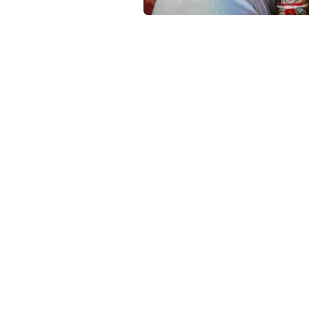
c
o
ขอเชิญผู้มีจิตศรัทธาร่วมงานบุญใหญ่ประจำปี พิธ
อริยจิตฺโต 20 ก.ค.นี้!!
m