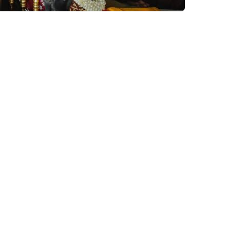
ีมหาพุทธาภิเษก
ปลดหนี้ชนะจน เหรียญมังกรคู่ 67 ครูบาอริยชาติ