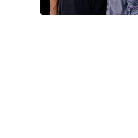
c
o
“เวย์ & นานา” ตอกย้ำการันตีเทศกาลดนตรีดี ๆ ท
อิ่มกับความสุข ความสนุก เกินพิกัด 20-21 ธันวาคม
m
“เวย์ & นานา อินทชัย”