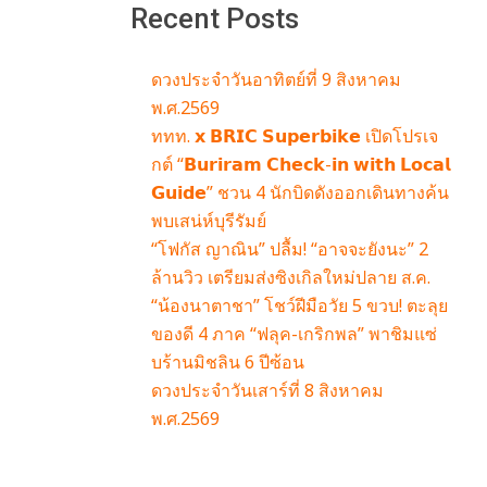
Recent Posts
ดวงประจำวันอาทิตย์ที่ 9 สิงหาคม
พ.ศ.2569
ททท. 𝘅 𝗕𝗥𝗜𝗖 𝗦𝘂𝗽𝗲𝗿𝗯𝗶𝗸𝗲 เปิดโปรเจ
กต์ “𝗕𝘂𝗿𝗶𝗿𝗮𝗺 𝗖𝗵𝗲𝗰𝗸-𝗶𝗻 𝘄𝗶𝘁𝗵 𝗟𝗼𝗰𝗮𝗹
𝗚𝘂𝗶𝗱𝗲” ชวน 4 นักบิดดังออกเดินทางค้น
พบเสน่ห์บุรีรัมย์
“โฟกัส ญาณิน” ปลื้ม! “อาจจะยังนะ” 2
ล้านวิว เตรียมส่งซิงเกิลใหม่ปลาย ส.ค.
“น้องนาตาชา” โชว์ฝีมือวัย 5 ขวบ! ตะลุย
ของดี 4 ภาค “ฟลุค-เกริกพล” พาชิมแซ่
บร้านมิชลิน 6 ปีซ้อน
ดวงประจำวันเสาร์ที่ 8 สิงหาคม
พ.ศ.2569