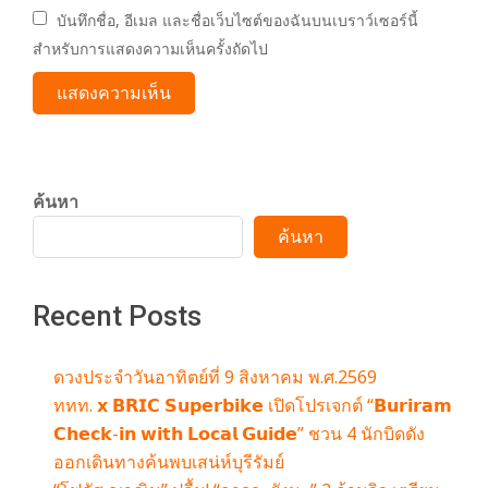
บันทึกชื่อ, อีเมล และชื่อเว็บไซต์ของฉันบนเบราว์เซอร์นี้
สำหรับการแสดงความเห็นครั้งถัดไป
ค้นหา
ค้นหา
Recent Posts
ดวงประจำวันอาทิตย์ที่ 9 สิงหาคม พ.ศ.2569
ททท. 𝘅 𝗕𝗥𝗜𝗖 𝗦𝘂𝗽𝗲𝗿𝗯𝗶𝗸𝗲 เปิดโปรเจกต์ “𝗕𝘂𝗿𝗶𝗿𝗮𝗺
𝗖𝗵𝗲𝗰𝗸-𝗶𝗻 𝘄𝗶𝘁𝗵 𝗟𝗼𝗰𝗮𝗹 𝗚𝘂𝗶𝗱𝗲” ชวน 4 นักบิดดัง
ออกเดินทางค้นพบเสน่ห์บุรีรัมย์