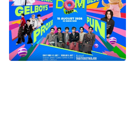
y
3
6
0
เปิดจักรวาลครั้งแรกของทุกแฟนด้อม!
.
“
FANDOM FEST” รวมพลังแฟนคลับ T-
POP ครั้งยิ่งใหญ่
PROXIE – ZEE-NUNEW –
c
GELBOYS – BUTTERBEAR – PUN เปิดขายบัตร
รอบ PRE-SALE 3 กรกฎาคมนี้
o
FANDOM FEST