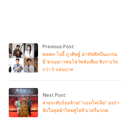
By:
admin
On:
กรกฎาคม 4, 2026
Tagged:
SONS
,
tinyBKK
,
หรือเปล่า
With:
0
Comments
Previous Post:
พลพล-โจอี้ ภูวศิษฐ์ นำทัพศิลปินแกรม
มี่ ชวนเยาวชนโชว์พลังเสียง ชิงรางวัล
กว่า 5 แสนบาท
Next Post:
สวยระดับร้อยล้าน! "แอนโทเนีย" ออร่า
จับในลุคผ้าไทยคู่ไฮจิวเวลรี่มรกต