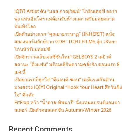
iQIYI Artist ดัน “มอส ภาณุวัฒน์” โกอินเตอร์! ออร่า
พุ่ง แฟนอินโดฯ แห่ต้อนรับห้างแตก เตรียมลุยตลาด
บันเทิงโลก
เปิดตัวอย่างแรก “คุณยายวรนาฏ” (INHERIT) หนัง
สยองฟอร์มยักษ์จาก GDH–TOFU FILMS จุ๋ย วรัทยา
โกนหัวรับบทแม่ชี
เปิดจักรวาลเล็บเจลซีซันใหม่! GELBOYS 2 เดบิวต์
สถานะ “ติ่งแฟน” พร้อมเสิร์ฟความคลั่งรัก ตอนแรก 8
ส.ค.นี้
เปิดยกแรกก็ฮุกใจ! “ดีแลนด์-ชอน” เคมีแรงเกินต้าน
บวงสรวง iQIYI Original “Hook Your Heart ศึกวันชิง
ใจ” คึกคัก
FitFlop คว้า “น้ำตาล-ทิพนารี” นั่งแท่นแบรนด์แอมบา
สเดอร์ เปิดตัวคอลเลกชัน Autumn/Winter 2026
Recent Comments