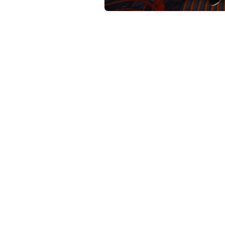
c
o
เมเจอร์ ซีนีเพล็กซ์ กรุ้ป ผนึกกำลัง Instagram,
ของซิตี้รันแต่งผีไทยสุดหลอนวิ่งใจกลางกรุงพร้อมอิ
m
เมเจอร์ ซีนีเพล็กซ์ กรุ้ป
ร่วมกับ
Instagram,
M St
ประสบการณ์ “ซิตี้รันผีไทย” ครั้งแรกของกรุงเ
ภาพยนตร์ “ธี่หยด3” ที่ทำรายได้ทะลุ 400 ล้านบาท
แลนด์มาร์คสุดหลอน กับกิจกรรมสุดครีเอทีฟที่มีนักวิ
ทางวิ่ง 5.5 กิโล พร้อมเซอร์ไพรส์พิเศษจาก “พี่ยักษ
ณ จุดปล่อยตัว การประปาแม้นศรี (หลังเก่า)