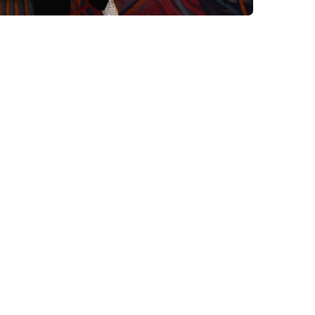
 M Studio และ ช่อง 3 จัดงาน “Instagram | ธี่หยด3 RUN” ครั้งแรก
นฟู 25 ตุลาคมนี้ 2 ทุ่ม ที่ การประปาแม้นศรี
udio และ ช่อง 3
ชวนสายคอนเทนต์และนักวิ่งสายแฟฯ
ร่วมสัมผัส
ทพฯ ในกิจกรรม “Instagram | ธี่หยด3 RUN” รับกระแสแรงของ
 พร้อมผนึกพลังครีเอเตอร์ 500 คน เปลี่ยนกรุงเทพฯ ให้กลายเป็น
่งแต่งชุดผีไทยร่วม “วิ่ง-ถ่าย-แชร์-สนุก” กับ 10 จุดเช็กอิน ระยะ
์” ณเดชน์ คูกิมิยะ ในคืนวันเสาร์ที่ 25 ตุลาคม 2568 เวลา 20.00 น.