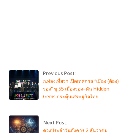
By:
admin
On:
พฤศจิกายน 30, 2025
Tagged:
ซีเกมส์2025
,
มื้อแห่งชัยชนะ
,
สกาย วงศ์
รวี
,
อะมิโนไวทัล
,
อายิโนะโมะโต๊ะ
,
ใส่สุดทุกคำ
ไฟท์สุดทุกเกมส์
With:
0 Comments
Previous Post:
ก.ท่องเที่ยวฯ เปิดเทศกาล “เมือง (ต้อง)
รอง” ชู 55 เมืองรอง–ดัน Hidden
Gems กระตุ้นเศรษฐกิจไทย
Next Post:
ดวงประจำวันอังคาร 2 ธันวาคม