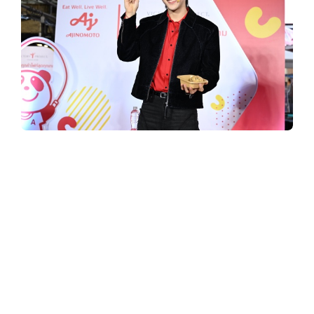
y
3
6
0
สุดจึ้ง! ‘สกาย วงศ์รวี’ ชวนชิม “มื้ออาหารแห่ง
ชัยชนะ” เติมพลังทัพนักกีฬาไทย
ระเบิดฟอร์ม
.
คว้าชัยซีเกมส์และอาเซียนพาราเกมส์ 2025
c
อายิโนะโมะโต๊ะ ยก Food Truck เสิร์ฟเมนู
เด็ดส่งตรงจากศูนย์โภชนาการทีมชาติไทย
o
บุกใจกลางสยามเปิดประสบการณ์ให้คนไทย
ได้ลิ้มลอง “กินแบบทีมชาติ”