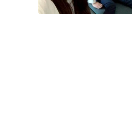
c
o
ทริปแรกปีม้าเกือบสะดุด! “นาตาลี” เฉียดพลาดขึ
Spectrum of the Seas จากเซียงไฮ้ สู่ความอลัง
m
FlukeLee