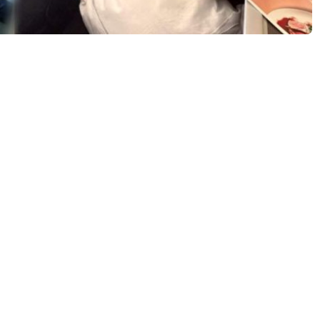
้นเรือสำราญยักษ์ใหญ่สุดในเอเชีย ฟลุค–นาตาลี–น้องนาตาชา พาล่อ
การและความสนุกสุดตื่นเต้น