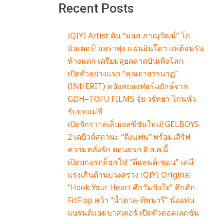
Recent Posts
iQIYI Artist ดัน “มอส ภาณุวัฒน์” โก
อินเตอร์! ออร่าพุ่ง แฟนอินโดฯ แห่ต้อนรับ
ห้างแตก เตรียมลุยตลาดบันเทิงโลก
เปิดตัวอย่างแรก “คุณยายวรนาฏ”
(INHERIT) หนังสยองฟอร์มยักษ์จาก
GDH–TOFU FILMS จุ๋ย วรัทยา โกนหัว
รับบทแม่ชี
เปิดจักรวาลเล็บเจลซีซันใหม่! GELBOYS
2 เดบิวต์สถานะ “ติ่งแฟน” พร้อมเสิร์ฟ
ความคลั่งรัก ตอนแรก 8 ส.ค.นี้
เปิดยกแรกก็ฮุกใจ! “ดีแลนด์-ชอน” เคมี
แรงเกินต้านบวงสรวง iQIYI Original
“Hook Your Heart ศึกวันชิงใจ” คึกคัก
FitFlop คว้า “น้ำตาล-ทิพนารี” นั่งแท่น
แบรนด์แอมบาสเดอร์ เปิดตัวคอลเลกชัน