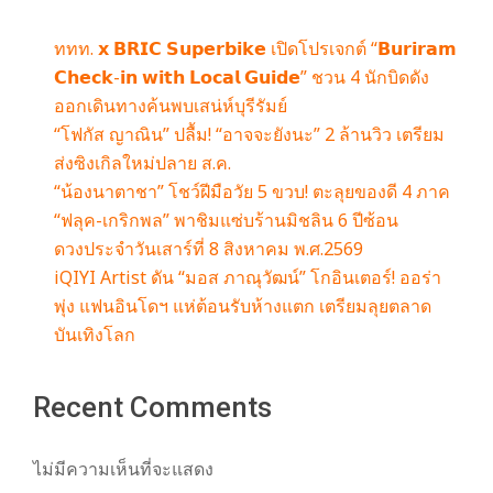
ททท. 𝘅 𝗕𝗥𝗜𝗖 𝗦𝘂𝗽𝗲𝗿𝗯𝗶𝗸𝗲 เปิดโปรเจกต์ “𝗕𝘂𝗿𝗶𝗿𝗮𝗺
𝗖𝗵𝗲𝗰𝗸-𝗶𝗻 𝘄𝗶𝘁𝗵 𝗟𝗼𝗰𝗮𝗹 𝗚𝘂𝗶𝗱𝗲” ชวน 4 นักบิดดัง
ออกเดินทางค้นพบเสน่ห์บุรีรัมย์
“โฟกัส ญาณิน” ปลื้ม! “อาจจะยังนะ” 2 ล้านวิว เตรียม
ส่งซิงเกิลใหม่ปลาย ส.ค.
“น้องนาตาชา” โชว์ฝีมือวัย 5 ขวบ! ตะลุยของดี 4 ภาค
“ฟลุค-เกริกพล” พาชิมแซ่บร้านมิชลิน 6 ปีซ้อน
ดวงประจำวันเสาร์ที่ 8 สิงหาคม พ.ศ.2569
iQIYI Artist ดัน “มอส ภาณุวัฒน์” โกอินเตอร์! ออร่า
พุ่ง แฟนอินโดฯ แห่ต้อนรับห้างแตก เตรียมลุยตลาด
บันเทิงโลก
Recent Comments
ไม่มีความเห็นที่จะแสดง