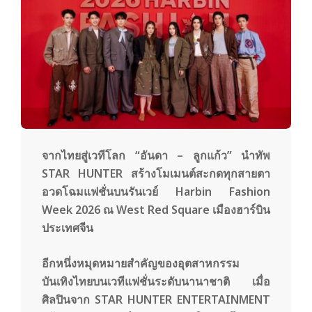
y
3
6
0
จากไทยสู่เวทีโลก “อันดา – ลูกแก้ว” นำทัพ
STAR HUNTER สร้างโมเมนต์สะกดทุกสายตา
.
อวดโฉมแฟชั่นบนรันเวย์ Harbin Fashion
Week 2026 ณ West Red Square เมืองฮาร์บิน
c
ประเทศจีน
o
อีกหนึ่งหมุดหมายสำคัญของอุตสาหกรรม
บันเทิงไทยบนเวทีแฟชั่นระดับนานาชาติ เมื่อ
ศิลปินจาก STAR HUNTER ENTERTAINMENT