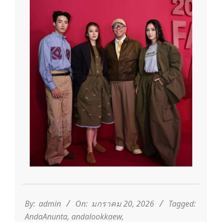
2026-
01-
20
By:
admin
On:
มกราคม 20, 2026
Tagged:
AndaAnunta
,
andalookkaew
,