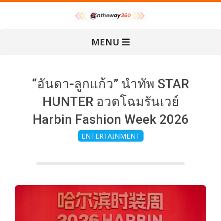
Skip
O
to
content
Primary
MENU
Navigation
n
Menu
T
“อันดา-ลูกแก้ว” นำทัพ STAR
HUNTER อวดโฉมรันเวย์
h
Harbin Fashion Week 2026
ENTERTAINMENT
e
W
a