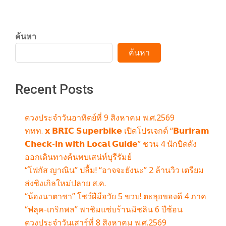
ค้นหา
ค้นหา
Recent Posts
ดวงประจำวันอาทิตย์ที่ 9 สิงหาคม พ.ศ.2569
ททท. 𝘅 𝗕𝗥𝗜𝗖 𝗦𝘂𝗽𝗲𝗿𝗯𝗶𝗸𝗲 เปิดโปรเจกต์ “𝗕𝘂𝗿𝗶𝗿𝗮𝗺
𝗖𝗵𝗲𝗰𝗸-𝗶𝗻 𝘄𝗶𝘁𝗵 𝗟𝗼𝗰𝗮𝗹 𝗚𝘂𝗶𝗱𝗲” ชวน 4 นักบิดดัง
ออกเดินทางค้นพบเสน่ห์บุรีรัมย์
“โฟกัส ญาณิน” ปลื้ม! “อาจจะยังนะ” 2 ล้านวิว เตรียม
ส่งซิงเกิลใหม่ปลาย ส.ค.
“น้องนาตาชา” โชว์ฝีมือวัย 5 ขวบ! ตะลุยของดี 4 ภาค
“ฟลุค-เกริกพล” พาชิมแซ่บร้านมิชลิน 6 ปีซ้อน
ดวงประจำวันเสาร์ที่ 8 สิงหาคม พ.ศ.2569