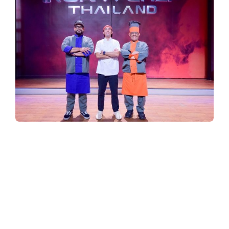
y
3
6
0
.
Iron Chef เปิดศึกแห่งศักดิ์ศรีครั้งประวัติ
ศาสตร์ไฝว้เดือดข้ามรุ่น “เชฟอ๊อฟ-เชฟพฤกษ์-
c
เชฟอาร์”ปะทะ “เชฟป้อม-เชฟไก่-เชฟบุญธรรม”
o