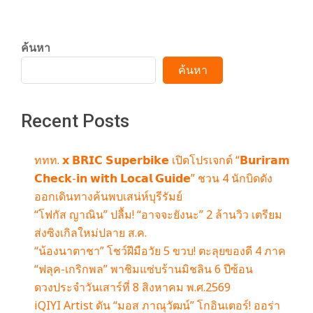
ค้นหา
ค้นหา
Recent Posts
ททท. 𝘅 𝗕𝗥𝗜𝗖 𝗦𝘂𝗽𝗲𝗿𝗯𝗶𝗸𝗲 เปิดโปรเจกต์ “𝗕𝘂𝗿𝗶𝗿𝗮𝗺
𝗖𝗵𝗲𝗰𝗸-𝗶𝗻 𝘄𝗶𝘁𝗵 𝗟𝗼𝗰𝗮𝗹 𝗚𝘂𝗶𝗱𝗲” ชวน 4 นักบิดดัง
ออกเดินทางค้นพบเสน่ห์บุรีรัมย์
“โฟกัส ญาณิน” ปลื้ม! “อาจจะยังนะ” 2 ล้านวิว เตรียม
ส่งซิงเกิลใหม่ปลาย ส.ค.
“น้องนาตาชา” โชว์ฝีมือวัย 5 ขวบ! ตะลุยของดี 4 ภาค
“ฟลุค-เกริกพล” พาชิมแซ่บร้านมิชลิน 6 ปีซ้อน
ดวงประจำวันเสาร์ที่ 8 สิงหาคม พ.ศ.2569
iQIYI Artist ดัน “มอส ภาณุวัฒน์” โกอินเตอร์! ออร่า