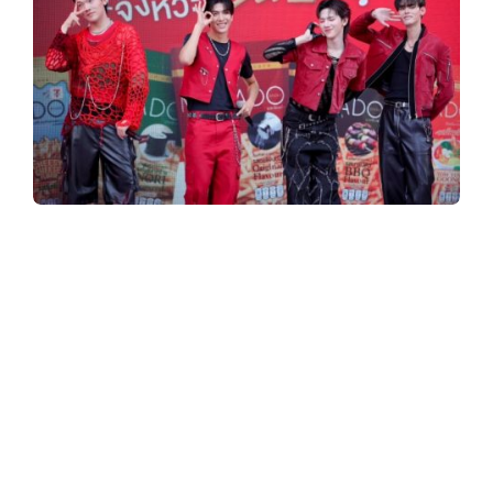
y
3
6
0
รินบี้ ประเทศไทย เปิดตัวพรีเซนเตอร์ใหม่ 5
หนุ่ม PERSES
มาบูสต์ความอร่อย และความสนุก
.
ให้วัยรุ่น ‘จังหวะนี้ #รินบี้ เลย!’
c
o