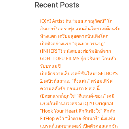
Recent Posts
iQIYI Artist ดัน “มอส ภาณุวัฒน์” โก
อินเตอร์! ออร่าพุ่ง แฟนอินโดฯ แห่ต้อนรับ
ห้างแตก เตรียมลุยตลาดบันเทิงโลก
เปิดตัวอย่างแรก “คุณยายวรนาฏ”
(INHERIT) หนังสยองฟอร์มยักษ์จาก
GDH–TOFU FILMS จุ๋ย วรัทยา โกนหัว
รับบทแม่ชี
เปิดจักรวาลเล็บเจลซีซันใหม่! GELBOYS
2 เดบิวต์สถานะ “ติ่งแฟน” พร้อมเสิร์ฟ
ความคลั่งรัก ตอนแรก 8 ส.ค.นี้
เปิดยกแรกก็ฮุกใจ! “ดีแลนด์-ชอน” เคมี
แรงเกินต้านบวงสรวง iQIYI Original
“Hook Your Heart ศึกวันชิงใจ” คึกคัก
FitFlop คว้า “น้ำตาล-ทิพนารี” นั่งแท่น
แบรนด์แอมบาสเดอร์ เปิดตัวคอลเลกชัน