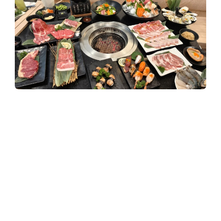
y
3
6
0
Tohkai Yakiniku ปิ้งย่างสไตล์ญี่ปุ่น
.
‘มิกะฟู้ดส์’
c
o