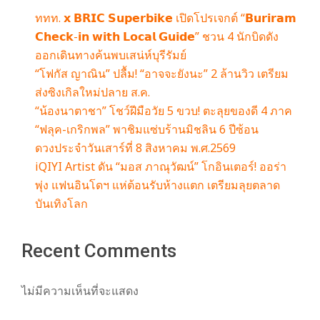
ททท. 𝘅 𝗕𝗥𝗜𝗖 𝗦𝘂𝗽𝗲𝗿𝗯𝗶𝗸𝗲 เปิดโปรเจกต์ “𝗕𝘂𝗿𝗶𝗿𝗮𝗺
𝗖𝗵𝗲𝗰𝗸-𝗶𝗻 𝘄𝗶𝘁𝗵 𝗟𝗼𝗰𝗮𝗹 𝗚𝘂𝗶𝗱𝗲” ชวน 4 นักบิดดัง
ออกเดินทางค้นพบเสน่ห์บุรีรัมย์
“โฟกัส ญาณิน” ปลื้ม! “อาจจะยังนะ” 2 ล้านวิว เตรียม
ส่งซิงเกิลใหม่ปลาย ส.ค.
“น้องนาตาชา” โชว์ฝีมือวัย 5 ขวบ! ตะลุยของดี 4 ภาค
“ฟลุค-เกริกพล” พาชิมแซ่บร้านมิชลิน 6 ปีซ้อน
ดวงประจำวันเสาร์ที่ 8 สิงหาคม พ.ศ.2569
iQIYI Artist ดัน “มอส ภาณุวัฒน์” โกอินเตอร์! ออร่า
พุ่ง แฟนอินโดฯ แห่ต้อนรับห้างแตก เตรียมลุยตลาด
บันเทิงโลก
Recent Comments
ไม่มีความเห็นที่จะแสดง