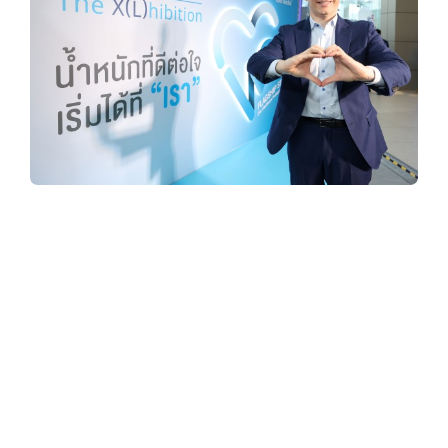
y
3
6
0
โนโว นอร์ดิสค์ เปิดตัวนิทรรศการเชิง
ประสบการณ์ Obesity “The X(L)hibition” น้ำ
.
หนักที่ดีต่อใจ เริ่มได้ที่เรา เพื่อสร้างความ
ตระหนักรู้ และเปลี่ยนมุมมองต่อโรคอ้วน
c
o