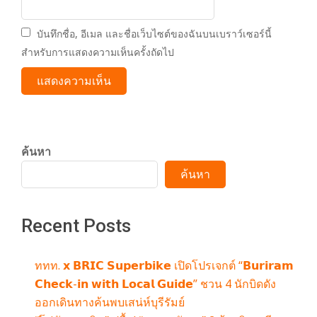
บันทึกชื่อ, อีเมล และชื่อเว็บไซต์ของฉันบนเบราว์เซอร์นี้
สำหรับการแสดงความเห็นครั้งถัดไป
ค้นหา
ค้นหา
Recent Posts
ททท. 𝘅 𝗕𝗥𝗜𝗖 𝗦𝘂𝗽𝗲𝗿𝗯𝗶𝗸𝗲 เปิดโปรเจกต์ “𝗕𝘂𝗿𝗶𝗿𝗮𝗺
𝗖𝗵𝗲𝗰𝗸-𝗶𝗻 𝘄𝗶𝘁𝗵 𝗟𝗼𝗰𝗮𝗹 𝗚𝘂𝗶𝗱𝗲” ชวน 4 นักบิดดัง
ออกเดินทางค้นพบเสน่ห์บุรีรัมย์