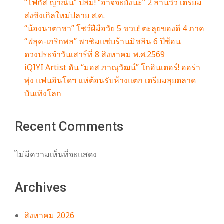
“โฟกัส ญาณิน” ปลื้ม! “อาจจะยังนะ” 2 ล้านวิว เตรียม
ส่งซิงเกิลใหม่ปลาย ส.ค.
“น้องนาตาชา” โชว์ฝีมือวัย 5 ขวบ! ตะลุยของดี 4 ภาค
“ฟลุค-เกริกพล” พาชิมแซ่บร้านมิชลิน 6 ปีซ้อน
ดวงประจำวันเสาร์ที่ 8 สิงหาคม พ.ศ.2569
iQIYI Artist ดัน “มอส ภาณุวัฒน์” โกอินเตอร์! ออร่า
พุ่ง แฟนอินโดฯ แห่ต้อนรับห้างแตก เตรียมลุยตลาด
บันเทิงโลก
Recent Comments
ไม่มีความเห็นที่จะแสดง
Archives
สิงหาคม 2026