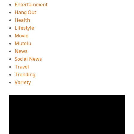
Entertainment
Hang Out
Health
Lifestyle
Movie
Mutelu
News
Social News
Travel
Trending
Variety
ตัว
เล่น
ไฟล์
วิดีโอ