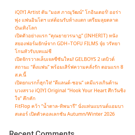
iQIYI Artist ดัน “มอส ภาณุวัฒน์” โกอินเตอร์! ออร่า
พุ่ง แฟนอินโดฯ แห่ต้อนรับห้างแตก เตรียมลุยตลาด
บันเทิงโลก
เปิดตัวอย่างแรก “คุณยายวรนาฏ” (INHERIT) หนัง
สยองฟอร์มยักษ์จาก GDH–TOFU FILMS จุ๋ย วรัทยา
โกนหัวรับบทแม่ชี
เปิดจักรวาลเล็บเจลซีซันใหม่! GELBOYS 2 เดบิวต์
สถานะ “ติ่งแฟน” พร้อมเสิร์ฟความคลั่งรัก ตอนแรก 8
ส.ค.นี้
เปิดยกแรกก็ฮุกใจ! “ดีแลนด์-ชอน” เคมีแรงเกินต้าน
บวงสรวง iQIYI Original “Hook Your Heart ศึกวันชิง
ใจ” คึกคัก
FitFlop คว้า “น้ำตาล-ทิพนารี” นั่งแท่นแบรนด์แอมบา
สเดอร์ เปิดตัวคอลเลกชัน Autumn/Winter 2026
Recent Comments