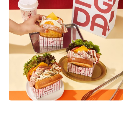
y
3
6
0
.
c
o
เปิดแล้ว! พบกับ Eggday แซนด์วิชไข่สไตล์
เกาหลีสัญชาติไทย
ที่เซ็นเตอร์พอยท์ ได้แล้ววันนี้