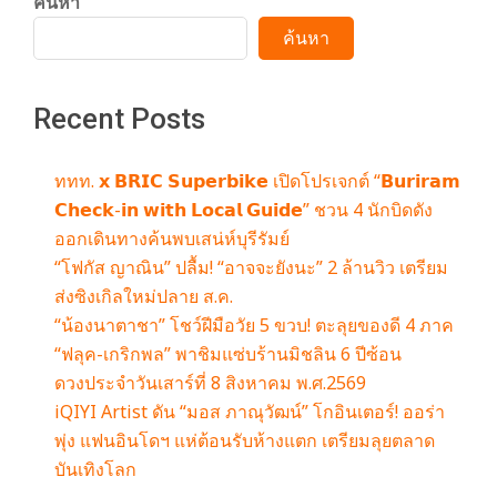
ค้นหา
ค้นหา
Recent Posts
ททท. 𝘅 𝗕𝗥𝗜𝗖 𝗦𝘂𝗽𝗲𝗿𝗯𝗶𝗸𝗲 เปิดโปรเจกต์ “𝗕𝘂𝗿𝗶𝗿𝗮𝗺
𝗖𝗵𝗲𝗰𝗸-𝗶𝗻 𝘄𝗶𝘁𝗵 𝗟𝗼𝗰𝗮𝗹 𝗚𝘂𝗶𝗱𝗲” ชวน 4 นักบิดดัง
ออกเดินทางค้นพบเสน่ห์บุรีรัมย์
“โฟกัส ญาณิน” ปลื้ม! “อาจจะยังนะ” 2 ล้านวิว เตรียม
ส่งซิงเกิลใหม่ปลาย ส.ค.
“น้องนาตาชา” โชว์ฝีมือวัย 5 ขวบ! ตะลุยของดี 4 ภาค
“ฟลุค-เกริกพล” พาชิมแซ่บร้านมิชลิน 6 ปีซ้อน
ดวงประจำวันเสาร์ที่ 8 สิงหาคม พ.ศ.2569
iQIYI Artist ดัน “มอส ภาณุวัฒน์” โกอินเตอร์! ออร่า
พุ่ง แฟนอินโดฯ แห่ต้อนรับห้างแตก เตรียมลุยตลาด
บันเทิงโลก