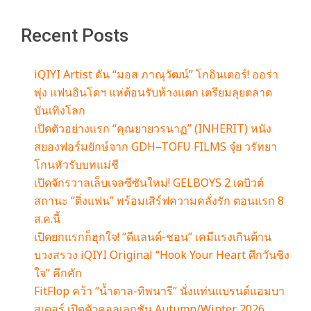
Recent Posts
iQIYI Artist ดัน “มอส ภาณุวัฒน์” โกอินเตอร์! ออร่า
พุ่ง แฟนอินโดฯ แห่ต้อนรับห้างแตก เตรียมลุยตลาด
บันเทิงโลก
เปิดตัวอย่างแรก “คุณยายวรนาฏ” (INHERIT) หนัง
สยองฟอร์มยักษ์จาก GDH–TOFU FILMS จุ๋ย วรัทยา
โกนหัวรับบทแม่ชี
เปิดจักรวาลเล็บเจลซีซันใหม่! GELBOYS 2 เดบิวต์
สถานะ “ติ่งแฟน” พร้อมเสิร์ฟความคลั่งรัก ตอนแรก 8
ส.ค.นี้
เปิดยกแรกก็ฮุกใจ! “ดีแลนด์-ชอน” เคมีแรงเกินต้าน
บวงสรวง iQIYI Original “Hook Your Heart ศึกวันชิง
ใจ” คึกคัก
FitFlop คว้า “น้ำตาล-ทิพนารี” นั่งแท่นแบรนด์แอมบา
สเดอร์ เปิดตัวคอลเลกชัน Autumn/Winter 2026