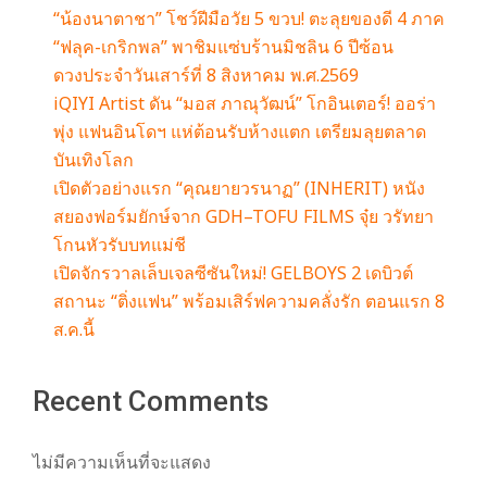
“น้องนาตาชา” โชว์ฝีมือวัย 5 ขวบ! ตะลุยของดี 4 ภาค
“ฟลุค-เกริกพล” พาชิมแซ่บร้านมิชลิน 6 ปีซ้อน
ดวงประจำวันเสาร์ที่ 8 สิงหาคม พ.ศ.2569
iQIYI Artist ดัน “มอส ภาณุวัฒน์” โกอินเตอร์! ออร่า
พุ่ง แฟนอินโดฯ แห่ต้อนรับห้างแตก เตรียมลุยตลาด
บันเทิงโลก
เปิดตัวอย่างแรก “คุณยายวรนาฏ” (INHERIT) หนัง
สยองฟอร์มยักษ์จาก GDH–TOFU FILMS จุ๋ย วรัทยา
โกนหัวรับบทแม่ชี
เปิดจักรวาลเล็บเจลซีซันใหม่! GELBOYS 2 เดบิวต์
สถานะ “ติ่งแฟน” พร้อมเสิร์ฟความคลั่งรัก ตอนแรก 8
ส.ค.นี้
Recent Comments
ไม่มีความเห็นที่จะแสดง