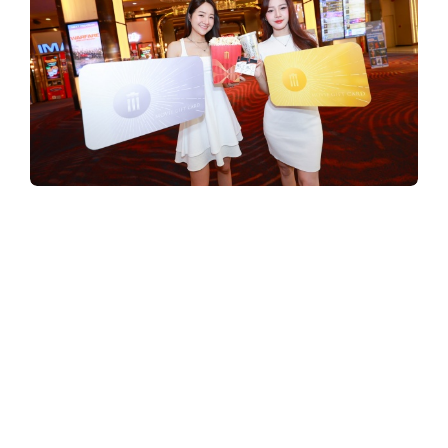
y
3
6
0
เมเจอร์ ซีนีเพล็กซ์ กรุ้ป ชวนส่งต่อความสุขด้วย
บัตรของขวัญ “MOVIE GIFT CARD” เป็นของ
.
ขวัญหรือของฝากราคาสุดพิเศษส่งท้ายปี 2568
c
เมเจอร์ ซีนีเพล็กซ์ กรุ้ป
เชิญชวนผู้ที่กำลังมองหา
ของขวัญหรือของฝากในช่วงเทศกาลส่งต่อ
o
ความสุขและประสบการณ์ความบันเทิงให้คน
พิเศษ ด้วยบัตรของขวัญ
“
”
ที่ออกแบบมาเพื่อตอบโจทย์ทุกโมเมนต์ ไม่ว่าจะ