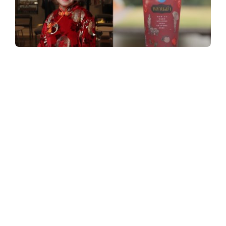
y
3
GDH จับมือ ชาตรามือ เปิดตัว “หลานม่า x ชาต
6
รามือ : ความคิดถึงที่ดื่มได้” เสิร์ฟเมนูพิเศษ ‘ชา
ทับทิมสมหวัง’ ส่งต่อความผูกพันจากหนัง รับ
0
เทศกาลตรุษจีน
.
GDH
ชาตรามือ (ChaTraMue)
c
“หลานม่า x ชาตรามือ : ความคิดถึงที่
ดื่มได้”
o