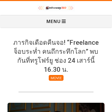
Skip
O
to
content
Primary
MENU
Navigation
n
Menu
T
ภารกิจเดือดคืนจอ! “Freelance
จ็อบระห่ำ คนถึกระทึกโลก” พบ
h
กันที่ทรูโฟร์ยู ช่อง 24 เสาร์นี้
16.30 น.
e
MOVIE
W
a