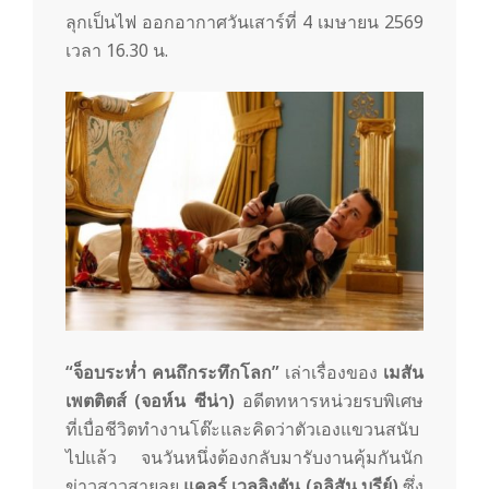
m
ลุกเป็นไฟ ออกอากาศวันเสาร์ที่ 4 เมษายน 2569
เวลา 16.30 น.
“จ็อบระห่ำ คนถึกระทึกโลก”
เล่าเรื่องของ
เมสัน
เพตติตส์ (จอห์น ซีน่า)
อดีตทหารหน่วยรบพิเศษ
ที่เบื่อชีวิตทำงานโต๊ะและคิดว่าตัวเองแขวนสนับ
ไปแล้ว จนวันหนึ่งต้องกลับมารับงานคุ้มกันนัก
ข่าวสาวสายลุย
แคลร์ เวลลิงตัน (อลิสัน บรีย์)
ซึ่ง