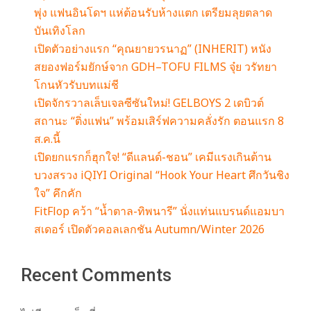
พุ่ง แฟนอินโดฯ แห่ต้อนรับห้างแตก เตรียมลุยตลาด
บันเทิงโลก
เปิดตัวอย่างแรก “คุณยายวรนาฏ” (INHERIT) หนัง
สยองฟอร์มยักษ์จาก GDH–TOFU FILMS จุ๋ย วรัทยา
โกนหัวรับบทแม่ชี
เปิดจักรวาลเล็บเจลซีซันใหม่! GELBOYS 2 เดบิวต์
สถานะ “ติ่งแฟน” พร้อมเสิร์ฟความคลั่งรัก ตอนแรก 8
ส.ค.นี้
เปิดยกแรกก็ฮุกใจ! “ดีแลนด์-ชอน” เคมีแรงเกินต้าน
บวงสรวง iQIYI Original “Hook Your Heart ศึกวันชิง
ใจ” คึกคัก
FitFlop คว้า “น้ำตาล-ทิพนารี” นั่งแท่นแบรนด์แอมบา
สเดอร์ เปิดตัวคอลเลกชัน Autumn/Winter 2026
Recent Comments