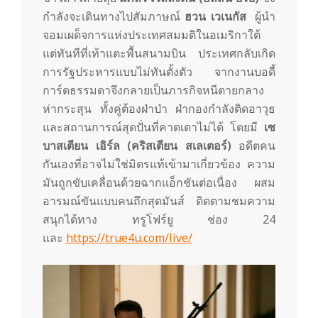
กำลังจะเดินทางไปสัมภาษณ์
ฮวน เวเนกัส
ผู้นำ
จอมเผด็จการแห่งประเทศสมมติในอเมริกาใต้
แต่ทันทีที่เท้าแตะพื้นสนามบิน ประเทศกลับเกิด
การรัฐประหารแบบไม่ทันตั้งตัว จากงานบอดี้
การ์ดธรรมดาจึงกลายเป็นภารกิจหนีตายกลาง
ห่ากระสุน ทั้งคู่ต้องฝ่าป่า ฝ่ากองกำลังติดอาวุธ
และสถานการณ์สุดปั่นที่คาดเดาไม่ได้ โดยมี
เซ
บาสเตียน เอิร์ล (คริสเตียน สเลเตอร์)
อดีตคน
กันเองที่อาจไม่ใช่มิตรแท้เข้ามาเกี่ยวข้อง ความ
มันถูกขับเคลื่อนด้วยฉากแอ็กชันต่อเนื่อง ผสม
อารมณ์ขันแบบคนถึกสุดมันส์ ติดตามชมความ
สนุกได้ทาง ทรูโฟร์ยู ช่อง 24
และ
https://true4u.com/live/