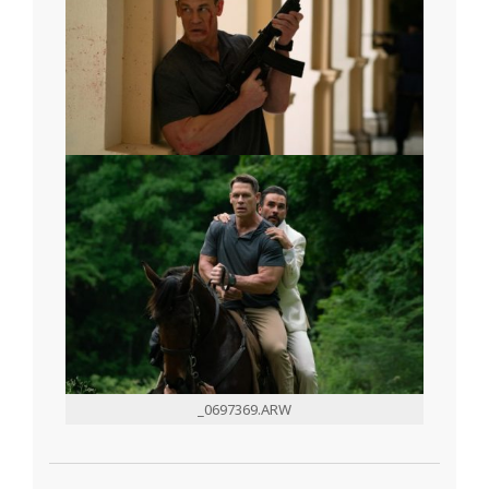
_0697369.ARW
2026-
03-