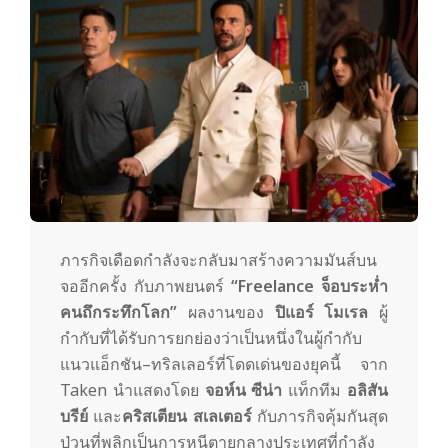
y
3
6
0
.
ภารกิจเดือดกำลังจะกลับมาสร้างความมันส์บน
จออีกครั้ง กับภาพยนตร์
“Freelance จ็อบระห่ำ
คนถึกระทึกโลก”
ผลงานของ
ปิแอร์ โมเรล
ผู้
c
กำกับที่ได้รับการยกย่องว่าเป็นหนึ่งในผู้กำกับ
แนวแอ็กชัน–ทริลเลอร์ที่โดดเด่นของยุคนี้ จาก
o
Taken นำแสดงโดย
จอห์น ซีน่า
แท็กทีม
อลิสัน
บรีย์
และ
คริสเตียน สเลเตอร์
กับภารกิจคุ้มกันสุด
ป่วนที่พลิกเป็นการหนีตายกลางประเทศที่กำลัง