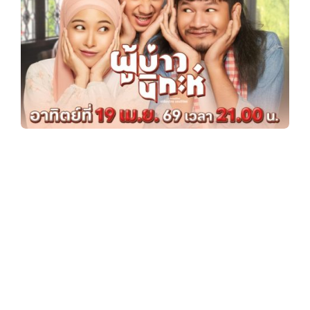
y
3
6
0
“ผู้บ่าวนิ
.
กะห์”
c
ด้งเด้ง‑ณัฐวุฒิ แสนยะ
o
บุตร
แทมมี่‑กมลพร แสงวัชร
สุนทร