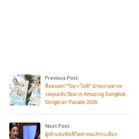
By:
admin
On:
เมษายน 16, 2026
Tagged:
ทรูโฟร์ยู ช่อง 24
,
ผู้บ่าวนิกะห์
With:
0
Comments
Previous Post:
สีลมแตก! “วีณา-โยชิ” นำขบวนพาเห
รดสุดอลัง ปิดฉาก Amazing Bangkok
Songkran Parade 2026
Next Post:
ผู้เข้าแข่งขันชีวิตหายนะ!!กระเสือก