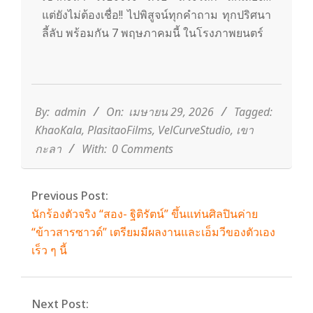
แต่ยังไม่ต้องเชื่อ!! ไปพิสูจน์ทุกคำถาม ทุกปริศนา
ลี้ลับ พร้อมกัน 7 พฤษภาคมนี้ ในโรงภาพยนตร์
2026-
04-
29
By:
admin
On:
เมษายน 29, 2026
Tagged:
KhaoKala
,
PlasitaoFilms
,
VelCurveStudio
,
เขา
กะลา
With:
0 Comments
Previous Post:
นักร้องตัวจริง “สอง- ฐิติรัตน์” ขึ้นแท่นศิลปินค่าย
“ข้าวสารซาวด์” เตรียมมีผลงานและเอ็มวีของตัวเอง
เร็ว ๆ นี้
Next Post: