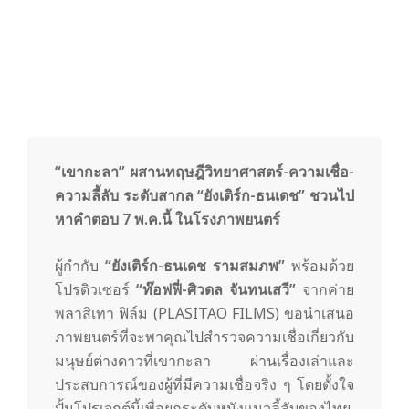
y
3
6
“เขากะลา” ผสานทฤษฎีวิทยาศาสตร์-ความเชื่อ-
0
ความลี้ลับ ระดับสากล “ยังเติร์ก-ธนเดช” ชวนไป
หาคำตอบ 7 พ.ค.นี้ ในโรงภาพยนตร์
.
ผู้กำกับ
“ยังเติร์ก-ธนเดช รามสมภพ”
พร้อมด้วย
c
โปรดิวเซอร์
“ท๊อฟฟี่-ศิวดล จันทนเสวี”
จากค่าย
พลาสิเทา ฟิล์ม (PLASITAO FILMS) ขอนำเสนอ
ภาพยนตร์ที่จะพาคุณไปสำรวจความเชื่อเกี่ยวกับ
o
มนุษย์ต่างดาวที่เขากะลา ผ่านเรื่องเล่าและ
ประสบการณ์ของผู้ที่มีความเชื่อจริง ๆ โดยตั้งใจ
ปั้นโปรเจกต์นี้เพื่อยกระดับหนังแนวลี้ลับของไทย