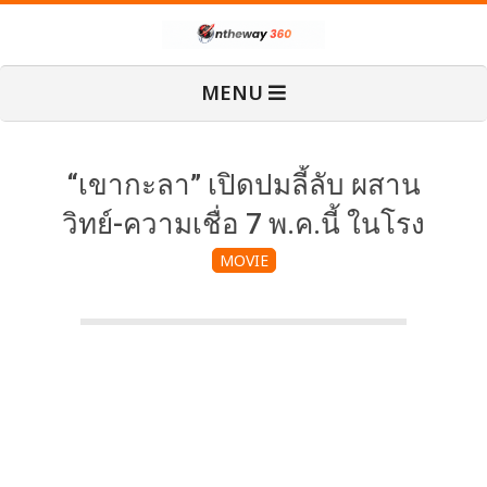
Skip
O
to
content
Primary
MENU
Navigation
n
Menu
T
“เขากะลา” เปิดปมลี้ลับ ผสาน
วิทย์-ความเชื่อ 7 พ.ค.นี้ ในโรง
h
MOVIE
e
W
a