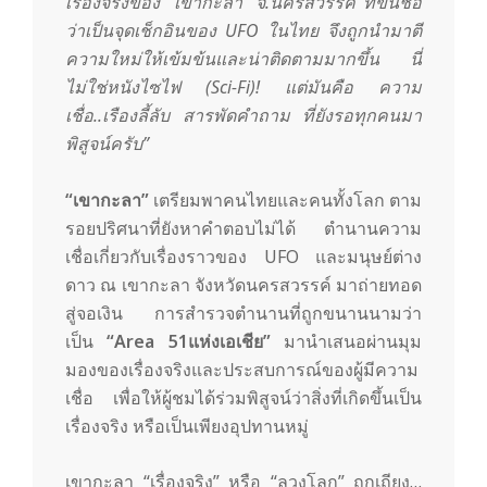
เรื่องจริงของ “เขากะลา” จ.นครสวรรค์ ที่ขึ้นชื่อ
ว่าเป็นจุดเช็กอินของ UFO ในไทย จึงถูกนำมาตี
ความใหม่ให้เข้มข้นและน่าติดตามมากขึ้น นี่
ไม่ใช่หนังไซไฟ (Sci-Fi)! แต่มันคือ ความ
เชื่อ..เรืองลี้ลับ สารพัดคําถาม ที่ยังรอทุกคนมา
พิสูจน์ครับ”
“เขากะลา”
เตรียมพาคนไทยและคนทั้งโลก ตาม
รอยปริศนาที่ยังหาคำตอบไม่ได้ ตำนานความ
เชื่อเกี่ยวกับเรื่องราวของ UFO และมนุษย์ต่าง
ดาว ณ เขากะลา จังหวัดนครสวรรค์ มาถ่ายทอด
สู่จอเงิน การสำรวจตำนานที่ถูกขนานนามว่า
เป็น
“Area 51แห่งเอเชีย”
มานำเสนอผ่านมุม
มองของเรื่องจริงและประสบการณ์ของผู้มีความ
เชื่อ เพื่อให้ผู้ชมได้ร่วมพิสูจน์ว่าสิ่งที่เกิดขึ้นเป็น
เรื่องจริง หรือเป็นเพียงอุปทานหมู่
เขากะลา “เรื่องจริง” หรือ “ลวงโลก” ถกเถียง…