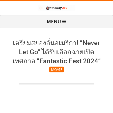
Skip
O
to
content
Primary
MENU
Navigation
n
Menu
T
เตรียมสยองลั่นอเมริกา! “Never
Let Go” ได้รับเลือกฉายเปิด
h
เทศกาล “Fantastic Fest 2024”
MOVIE
e
W
a