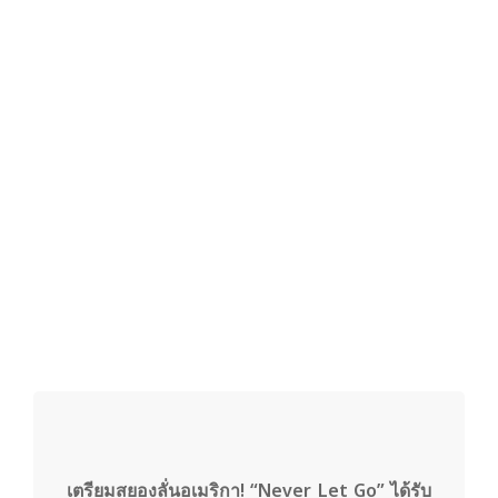
y
3
6
0
.
c
o
เตรียมสยองลั่นอเมริกา! “Never Let Go” ได้รับ