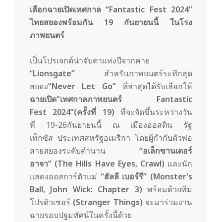
m
เลือกฉายเปิดเทศกาล “Fantastic Fest 2024”
ไทยสยองพร้อมกัน 19 กันยายนนี้ ในโรง
ภาพยนตร์
เป็นโปรเจกต์น่าจับตาแห่งปีจากค่าย
“
Lionsgate”
สำหรับภาพยนตร์ระทึกสุด
สยอง
“
Never Let Go”
ที่ล่าสุดได้รับเลือกให้
ฉาย
เปิด
“
เทศกาล
ภาพยนตร์
Fantastic
Fest
2024
”
(
ครั้งที่
19
)
ที่จะจัดขึ้นระหว่างวัน
ที่ 19-26กันยายนนี้ ณ เมืองออสติน รัฐ
เท็กซัส ประเทศสหรัฐอเมริกา โดยผู้กำกับตัวพ่อ
สายสยองระดับตำนาน
“อเล็กซานเดอร์
อาจา”
(
The Hills Have Eyes
,
Crawl
)
และนัก
แสดงออสการ์ตัวแม่
“ฮัลลี เบอร์รี”
(Monster’s
Ball, John Wick: Chapter 3)
พร้อมด้วยทีม
โปรดิวเซอร์
(
Stranger Things
)
จะมาร่วมงาน
ฉายรอบปฐมทัศน์ในครั้งนี้ด้วย