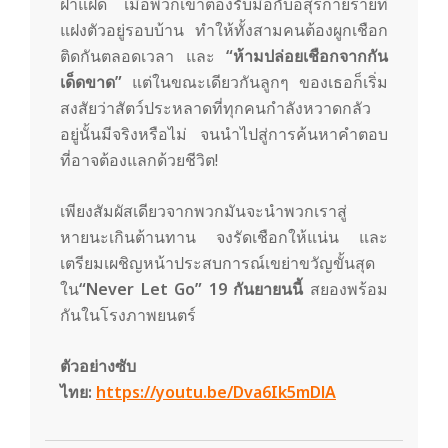
ฝาแฝด เมื่อพวกเขาต้องรับมือกับอสุรกายร้ายที่
แฝงตัวอยู่รอบบ้าน ทำให้ทั้งสามคนต้องผูกเชือก
ติดกันตลอดเวลา และ
“
ห้ามปล่อยเชือก
จากกัน
เด็ดขาด
”
แต่ในขณะเดียวกันลูกๆ ของเธอก็เริ่ม
สงสัยว่าสัตว์ประหลาดที่ทุกคนกำลังหวาดกลัว
อยู่นั้นมีจริงหรือไม่ จนนำไปสู่การค้นหาคำตอบ
ที่อาจต้องแลกด้วยชีวิต!
เพียงสัมผัสเดียวจากพวกมันจะนำพวกเราสู่
หายนะเกินต้านทาน จงรัดเชือกให้แน่น และ
เตรียมเผชิญหน้าประสบการณ์เขย่าขวัญขั้นสุด
ใน
“
Never Let Go”
19
กันยายนนี้
สยองพร้อม
กันในโรงภาพยนตร์
ตัวอย่างซับ
ไทย:
https://youtu.be/Dva
6
Ik
5
mDlA
2024-