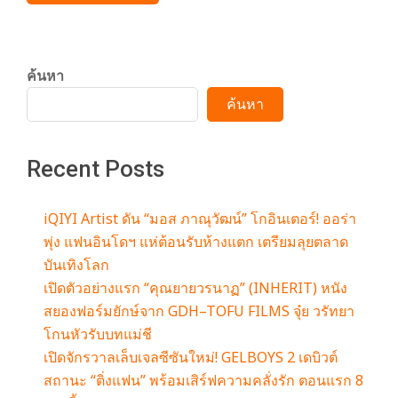
ค้นหา
ค้นหา
Recent Posts
iQIYI Artist ดัน “มอส ภาณุวัฒน์” โกอินเตอร์! ออร่า
พุ่ง แฟนอินโดฯ แห่ต้อนรับห้างแตก เตรียมลุยตลาด
บันเทิงโลก
เปิดตัวอย่างแรก “คุณยายวรนาฏ” (INHERIT) หนัง
สยองฟอร์มยักษ์จาก GDH–TOFU FILMS จุ๋ย วรัทยา
โกนหัวรับบทแม่ชี
เปิดจักรวาลเล็บเจลซีซันใหม่! GELBOYS 2 เดบิวต์
สถานะ “ติ่งแฟน” พร้อมเสิร์ฟความคลั่งรัก ตอนแรก 8