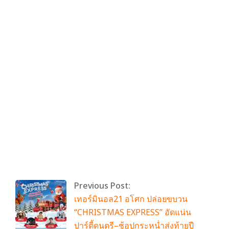
By:
admin
On:
ธันวาคม 23, 2025
Tagged:
ANACONDA
,
SonyPicturesThailand
,
พอลรัดด์
,
อนา
คอนดาเลื้อยสยองโลก
,
แจ็คแบล็ค
With:
0
Comments
Previous Post:
เทอร์มินอล21 อโศก ปล่อยขบวน
“CHRISTMAS EXPRESS” อัดแน่น
ปาร์ตี้ดนตรี–ช้อปกระหน่ำส่งท้ายปี