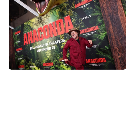
y
3
6
0
.
งานเปิดตัวรอบปฐมทัศน์โลกของภาพยนตร์
#AnacondaMovie สุดมันส์! ภาพยนตร์ผจญภัย
c
ตลกสุดยิ่งใหญ่ จองตั๋วได้แล้ววันนี้
o