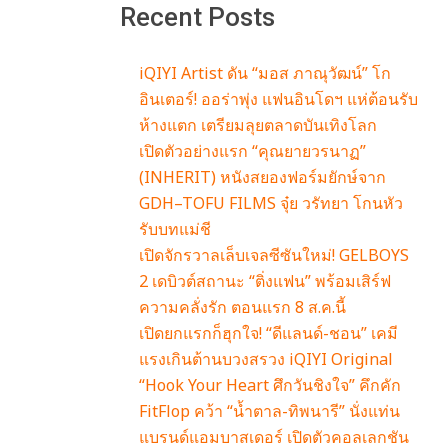
Recent Posts
iQIYI Artist ดัน “มอส ภาณุวัฒน์” โก
อินเตอร์! ออร่าพุ่ง แฟนอินโดฯ แห่ต้อนรับ
ห้างแตก เตรียมลุยตลาดบันเทิงโลก
เปิดตัวอย่างแรก “คุณยายวรนาฏ”
(INHERIT) หนังสยองฟอร์มยักษ์จาก
GDH–TOFU FILMS จุ๋ย วรัทยา โกนหัว
รับบทแม่ชี
เปิดจักรวาลเล็บเจลซีซันใหม่! GELBOYS
2 เดบิวต์สถานะ “ติ่งแฟน” พร้อมเสิร์ฟ
ความคลั่งรัก ตอนแรก 8 ส.ค.นี้
เปิดยกแรกก็ฮุกใจ! “ดีแลนด์-ชอน” เคมี
แรงเกินต้านบวงสรวง iQIYI Original
“Hook Your Heart ศึกวันชิงใจ” คึกคัก
FitFlop คว้า “น้ำตาล-ทิพนารี” นั่งแท่น
แบรนด์แอมบาสเดอร์ เปิดตัวคอลเลกชัน