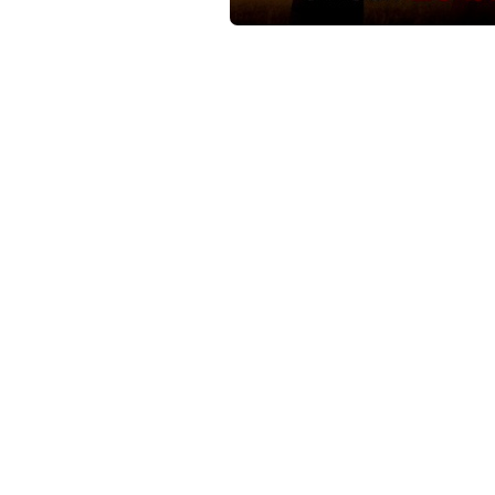
c
o
แดง”
m