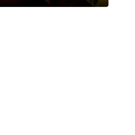
“ปอบแม่ใหญ่
บุญศรี ยินดี