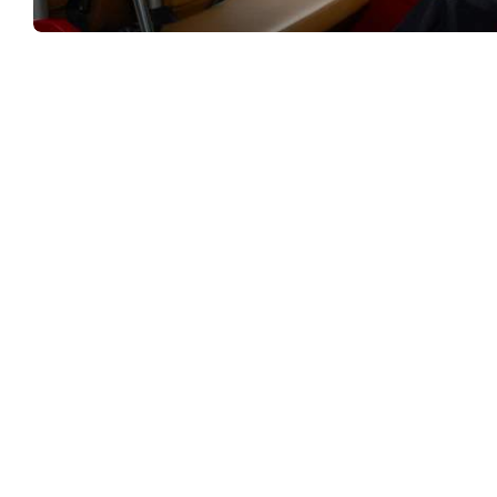
c
o
“สหมงคลฟิล์มกลางแปลง ครั้งที่ 4” เปิดงานสุดคึก
m
หนังสนุกตลอด 9 คืน 9 เรื่อง
ฉายแล้ววันนี้ – 7 กุ
“สหมงคลฟิล์มกลางแปลง ครั้ง
มงคลฟิล์ม อินเตอร์เนชั่นแนล”
“เกษตรแฟร์ 2569”