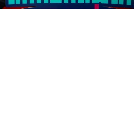
คัก
“แพรวา ณิชาภัทร” ร่วมชม “เทอม 3”
พร้อมชวนแฟน ๆ มาจอ
มภาพันธ์ ณ “เกษตรแฟร์ 2569”
ที่ 4”
“สห