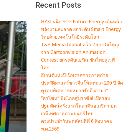
Recent Posts
HYXI ผนึก SCG Future Energy เดินหน้า
พลังงานสะอาด ยกระดับ Smart Energy
ไทยด้วยเทคโนโลยีระดับโลก
T&B Media Global คว้า 2 รางวัลใหญ่
จาก Cartoonvision Animation
Contest ยกระดับแอนิเมชันไทยสู่เวที
โลก
อีเวนต์แห่งปี! นิทรรศการภาพถ่าย
ประวัติศาสตร์ชาวจีนโพ้นทะเล 200 ปี จัด
คู่รอบพิเศษ “จดหมายรักถึงอาม่า”
“ตาโขน” บินไกลสู่บราซิล! เปิดรอบ
ปฐมทัศน์ครั้งแรกในลาตินอเมริกา บน
เวทีเทศกาลภาพยนตร์ไทย
ดวงประจำวันพฤหัสบดีที่ 6 สิงหาคม
พ.ศ.2569