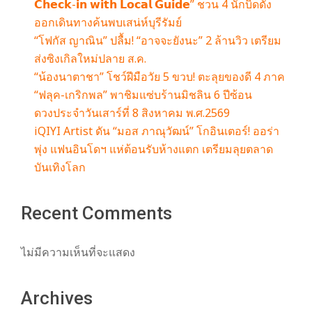
𝗖𝗵𝗲𝗰𝗸-𝗶𝗻 𝘄𝗶𝘁𝗵 𝗟𝗼𝗰𝗮𝗹 𝗚𝘂𝗶𝗱𝗲” ชวน 4 นักบิดดัง
ออกเดินทางค้นพบเสน่ห์บุรีรัมย์
“โฟกัส ญาณิน” ปลื้ม! “อาจจะยังนะ” 2 ล้านวิว เตรียม
ส่งซิงเกิลใหม่ปลาย ส.ค.
“น้องนาตาชา” โชว์ฝีมือวัย 5 ขวบ! ตะลุยของดี 4 ภาค
“ฟลุค-เกริกพล” พาชิมแซ่บร้านมิชลิน 6 ปีซ้อน
ดวงประจำวันเสาร์ที่ 8 สิงหาคม พ.ศ.2569
iQIYI Artist ดัน “มอส ภาณุวัฒน์” โกอินเตอร์! ออร่า
พุ่ง แฟนอินโดฯ แห่ต้อนรับห้างแตก เตรียมลุยตลาด
บันเทิงโลก
Recent Comments
ไม่มีความเห็นที่จะแสดง
Archives