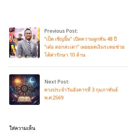
01
By:
admin
On:
กุมภาพันธ์ 1, 2026
Tagged:
พี่นาค5
With:
0 Comments
Previous Post:
“เป็ด เชิญยิ้ม” เปิดความผูกพัน 48 ปี
“เด๋อ ดอกสะเดา” เผยยอดเงินระดมช่วย
โต้ค่ารักษา 10 ล้าน
Next Post:
ดวงประจำวันอังคารที่ 3 กุมภาพันธ์
พ.ศ.2569
ใส่ความเห็น