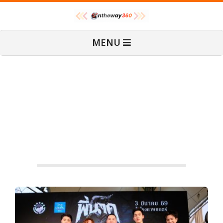
Skip
O
to
content
Primary
MENU
Navigation
n
Menu
T
ภาพยนตร์ “พี่นาค5” ทำถึงปั้น
ศิลปินกลุ่มแก๊งสเตอร์อย่าง “พี่
h
นาคแบนด์” เข้าสู่วงการเพลง
MOVIE
e
W
a