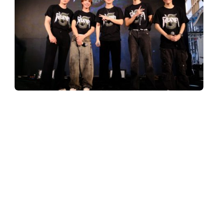
y
3
6
0
ภาพยนตร์
“พี่นาค5”
ของค่าย
ไฟว์สตาร์ โป
รดักชั่น
ที่มาแถลงข่าวเปิดตัวภาพยนตร์ด้วยกิม
.
มิคสุดเก๋ ณ ลานวิคตอรี่พอยท์ พร้อมยกขบวน
เหล่านักแสดงนำขึ้นรถแห่พี่นาคสุดยิ่งใหญ่ถือ
c
ฤกษ์ดีวนรอบอนุสาวรีย์ชัยสมรภูมิ และเปิด
ประเดิมด้วยโชว์จากศิลปิน SPRITE(สไปร์ท) ใน
o
เพลง
“ผีพี่นาค”
ซึ่งเป็นหนึ่งในเพลงประกอบ
ภาพยนตร์
พี่นาค5
ซึ่งงานนี้พร้อมเสิร์ฟกันแบบ
จุกๆต่อด้วยเซอร์ไพร์สสุดพิเศษ ที่มาสร้างความ