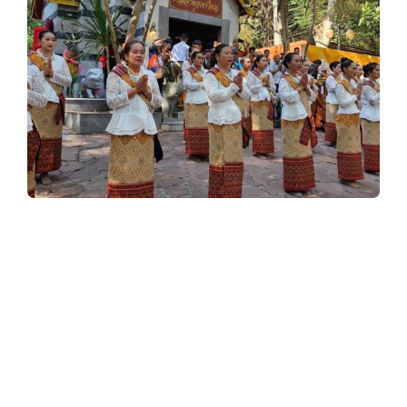
y
3
6
0
.
c
รำบูชาศรัทธา “เจ้าพ่อเขาใหญ่” บนผืนป่ามรดก
โลก กว่า 400 ชีวิต
o