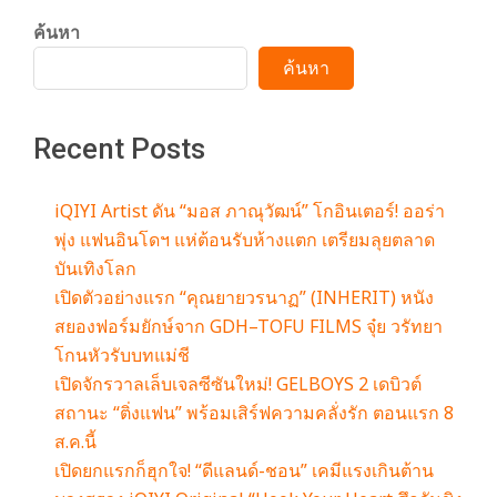
ค้นหา
ค้นหา
Recent Posts
iQIYI Artist ดัน “มอส ภาณุวัฒน์” โกอินเตอร์! ออร่า
พุ่ง แฟนอินโดฯ แห่ต้อนรับห้างแตก เตรียมลุยตลาด
บันเทิงโลก
เปิดตัวอย่างแรก “คุณยายวรนาฏ” (INHERIT) หนัง
สยองฟอร์มยักษ์จาก GDH–TOFU FILMS จุ๋ย วรัทยา
โกนหัวรับบทแม่ชี
เปิดจักรวาลเล็บเจลซีซันใหม่! GELBOYS 2 เดบิวต์
สถานะ “ติ่งแฟน” พร้อมเสิร์ฟความคลั่งรัก ตอนแรก 8
ส.ค.นี้
เปิดยกแรกก็ฮุกใจ! “ดีแลนด์-ชอน” เคมีแรงเกินต้าน