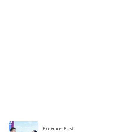
ห่มผ้าพระปรางค์ วัดอรุณ ก็ขอพรให้เป็นปีที่ดี
สำหรับเต๋า แล้วก็ขอให้ทุกคน ได้รับพรกลับไป
เช่นกัน เอาบุญมาฝากครับ ปีนี้เต๋าก็ 32 แล้วครับ
มีอะไรท้าทายอีกหลายอย่างที่เต๋า จะทำเพื่อส่ง
มอบความสุขให้แฟน ๆ ซึ่งเร็ว นี้เต๋าเองก็จะมี
อัลบั้มด้วย กับโปรเจกต์ หมอลำทรงเครื่อง ที่
เรียกได้ว่าอยู่ในสายเลือด บวกกับทางผู้ใหญ่ไฟ
เขียว ให้โอกาศเต๋าได้ทำตามความฝัน จะม่วน
ซื่นโฮแซวขนาดไหน รอติดตามกันได้เลยครับ”
By:
admin
On:
พฤษภาคม 2, 2024
Tagged:
No Tags
With:
0 Comments
Previous Post: