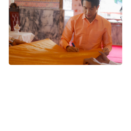
y
3
6
0
.
“เต๋า ภูศิลป์”
c
“ก้านตอง ทุ่งเงิน”
o