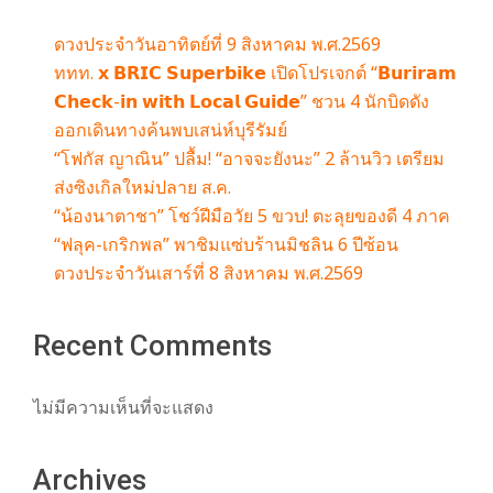
ดวงประจำวันอาทิตย์ที่ 9 สิงหาคม พ.ศ.2569
ททท. 𝘅 𝗕𝗥𝗜𝗖 𝗦𝘂𝗽𝗲𝗿𝗯𝗶𝗸𝗲 เปิดโปรเจกต์ “𝗕𝘂𝗿𝗶𝗿𝗮𝗺
𝗖𝗵𝗲𝗰𝗸-𝗶𝗻 𝘄𝗶𝘁𝗵 𝗟𝗼𝗰𝗮𝗹 𝗚𝘂𝗶𝗱𝗲” ชวน 4 นักบิดดัง
ออกเดินทางค้นพบเสน่ห์บุรีรัมย์
“โฟกัส ญาณิน” ปลื้ม! “อาจจะยังนะ” 2 ล้านวิว เตรียม
ส่งซิงเกิลใหม่ปลาย ส.ค.
“น้องนาตาชา” โชว์ฝีมือวัย 5 ขวบ! ตะลุยของดี 4 ภาค
“ฟลุค-เกริกพล” พาชิมแซ่บร้านมิชลิน 6 ปีซ้อน
ดวงประจำวันเสาร์ที่ 8 สิงหาคม พ.ศ.2569
Recent Comments
ไม่มีความเห็นที่จะแสดง
Archives