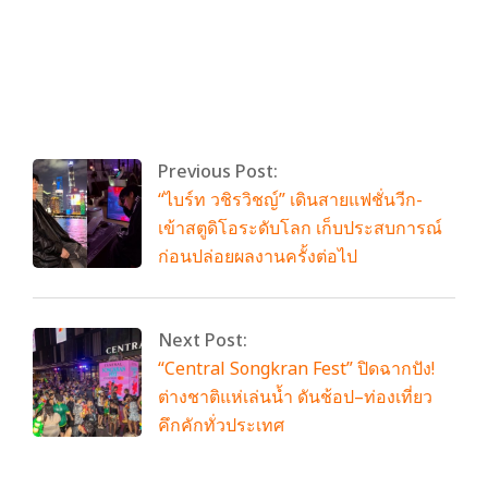
By:
admin
On:
เมษายน 29, 2026
Tagged:
Mercer
,
RISE Survey 2026
With:
0 Comments
Previous Post:
“ไบร์ท วชิรวิชญ์” เดินสายแฟชั่นวีก-
เข้าสตูดิโอระดับโลก เก็บประสบการณ์
ก่อนปล่อยผลงานครั้งต่อไป
Next Post:
“Central Songkran Fest” ปิดฉากปัง!
ต่างชาติแห่เล่นน้ำ ดันช้อป–ท่องเที่ยว
คึกคักทั่วประเทศ