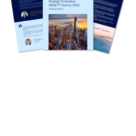
y
3
6
0
Mercer เผยผลสำรวจ “Mercer RISE™ Survey
2026” ของประเทศไทยเป็นครั้งแรก ร่วมยก
.
ระดับแผนเกษียณอายุของพนักงาน รับสังคมสูง
วัย
c
o