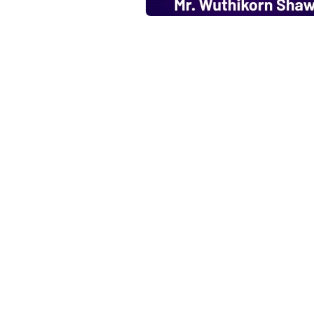
c
o
บริษัท T&B Media 
Licensing Expo
m