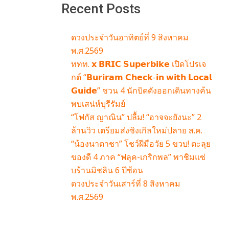
Recent Posts
ดวงประจำวันอาทิตย์ที่ 9 สิงหาคม
พ.ศ.2569
ททท. 𝘅 𝗕𝗥𝗜𝗖 𝗦𝘂𝗽𝗲𝗿𝗯𝗶𝗸𝗲 เปิดโปรเจ
กต์ “𝗕𝘂𝗿𝗶𝗿𝗮𝗺 𝗖𝗵𝗲𝗰𝗸-𝗶𝗻 𝘄𝗶𝘁𝗵 𝗟𝗼𝗰𝗮𝗹
𝗚𝘂𝗶𝗱𝗲” ชวน 4 นักบิดดังออกเดินทางค้น
พบเสน่ห์บุรีรัมย์
“โฟกัส ญาณิน” ปลื้ม! “อาจจะยังนะ” 2
ล้านวิว เตรียมส่งซิงเกิลใหม่ปลาย ส.ค.
“น้องนาตาชา” โชว์ฝีมือวัย 5 ขวบ! ตะลุย
ของดี 4 ภาค “ฟลุค-เกริกพล” พาชิมแซ่
บร้านมิชลิน 6 ปีซ้อน
ดวงประจำวันเสาร์ที่ 8 สิงหาคม
พ.ศ.2569