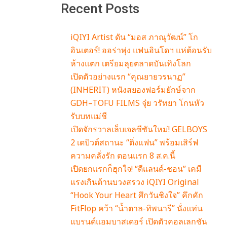
Recent Posts
iQIYI Artist ดัน “มอส ภาณุวัฒน์” โก
อินเตอร์! ออร่าพุ่ง แฟนอินโดฯ แห่ต้อนรับ
ห้างแตก เตรียมลุยตลาดบันเทิงโลก
เปิดตัวอย่างแรก “คุณยายวรนาฏ”
(INHERIT) หนังสยองฟอร์มยักษ์จาก
GDH–TOFU FILMS จุ๋ย วรัทยา โกนหัว
รับบทแม่ชี
เปิดจักรวาลเล็บเจลซีซันใหม่! GELBOYS
2 เดบิวต์สถานะ “ติ่งแฟน” พร้อมเสิร์ฟ
ความคลั่งรัก ตอนแรก 8 ส.ค.นี้
เปิดยกแรกก็ฮุกใจ! “ดีแลนด์-ชอน” เคมี
แรงเกินต้านบวงสรวง iQIYI Original
“Hook Your Heart ศึกวันชิงใจ” คึกคัก
FitFlop คว้า “น้ำตาล-ทิพนารี” นั่งแท่น
แบรนด์แอมบาสเดอร์ เปิดตัวคอลเลกชัน